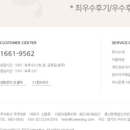
CUSTOMER CENTER
SERVICE 
1661-9562
회사소개
이용약관
상담시간 : 10시 - 오후 6시 (토,일, 공휴일 휴무)
개인정보처
점심시간 : 13시 - 오후 2시
관리자이메
하나은행 106
전화문의 전 클릭
1:1문의하기
주식회사 국개대표
대표자 :
신동화
사업자등록번호 : 482-86-00827
통신판매업신고번호:
TEL: 1661-9562
FAX: 02-2234-2816
help@coreadog.com
주소 : 경기도 구리시 
Copyright (c) 2017 coreadog. All rights reserved.