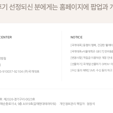
CENTER
NOTICE
[국개대표] 동행의 행복, 건강한 웰에이
[국개대표x서울대학교 GBST] 반려동
[변경사항] 적립금 이용약관 개정 안내
리방침
[선물하기] 국개템 선물하기 OPEN! 이
일
[수신 동의 혜택] SMS 수신 동의 하고
-910037-92104 (주)국개대표
 제2026-경기구리-0023호
갈매순환로154, 9층 A919호(갈매현대테라타워)
개인정보관리 책임자 : 정원석