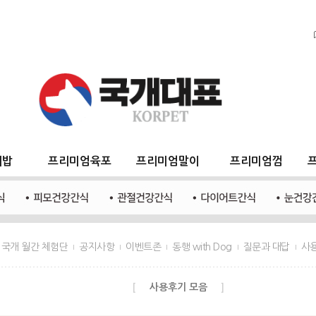
지밥
프리미엄육포
프리미엄말이
프리미엄껌
국개 월간 체험단
공지사항
이벤트존
동행 with Dog
질문과 대답
사
사용후기 모음
[
]