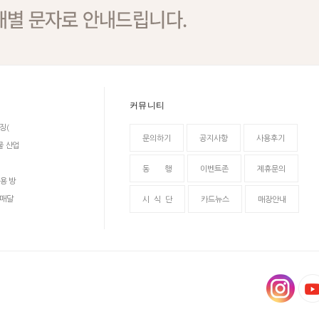
커뮤니티
징(
문의하기
공지사항
사용후기
물 산업
동 행
이벤트존
제휴문의
용 방
 매달
시 식 단
카드뉴스
매장안내