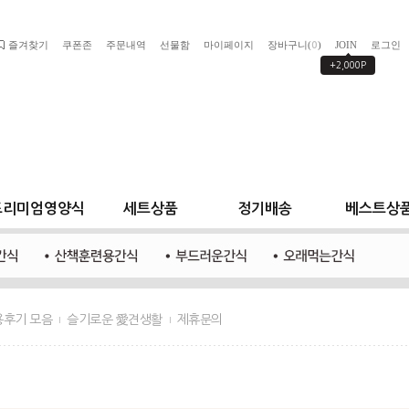
즐겨찾기
쿠폰존
주문내역
선물함
마이페이지
장바구니(
)
JOIN
로그인
0
+2,000P
프리미엄영양식
세트상품
정기배송
베스트상
용후기 모음
슬기로운 愛견생활
제휴문의