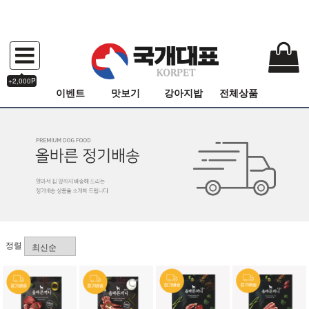
+2,000P
이벤트
맛보기
강아지밥
전체상품
정렬