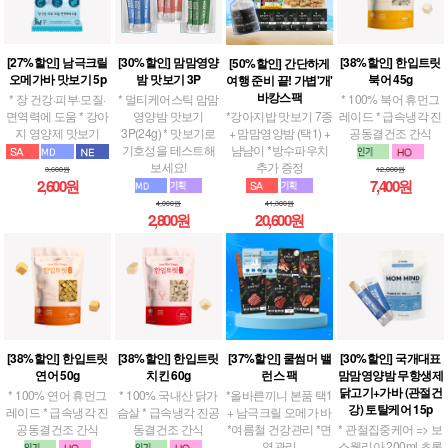
[27%할인] 남극크릴
[30%할인] 맘맘영양
[38%할인] 한입트릿
[50%할인] 간단하게
오메가바 맛보기 5p
밤 맛보기 3P
북어 45g
여행 준비 끝! 가볍'개'
바캉스팩
* 장 건강·피부·모질·
* 멀티케어스틱 맘맘
* 100% 북어 휴먼그
면역력에 도움 * 강아
영양밤 맛보기
레이드 * 급속냉각 진
*강아지밥 맛보기 7종
지 영양제 맛보기
3P(24g) * 맛보기로
공동결건조 간식
+ 맘맘영양밤 (택1) +
기호성을 테스트해
냠냠이 *방수파우치
보세요!
추가 증정
3,600원
12,000원
2,600원
7,400원
4,000원
41,300원
2,800원
20,600원
[38%할인] 한입트릿
[38%할인] 한입트릿
[37%할인] 쿨썸머 밸
[30%할인] 국개대표
연어 50g
치킨 60g
런스 팩
맘맘영양밤 무항생제
닭고기+가바 (관절건
* 100% 연어 휴먼그
* 100% 국내산 닭가
*올바른끼니 본품 택1
강) 토탈케어 15p
레이드 * 급속냉각 진
슴살 * 급속냉각 진공
+ 남극크릴 오메가 바
공동결건조 간식
동결건조 간식
*여름철 건강관리 *면
* 관절집중케어 => 보
역관리
스웰리아 200ml,초록