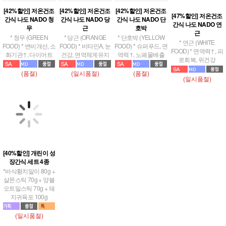
[42%할인] 저온건조
[42%할인] 저온건조
[42%할인] 저온건조
[47%할인] 저온건조
간식 나도 NADO 청
간식 나도 NADO 당
간식 나도 NADO 단
간식 나도 NADO 연
무
근
호박
근
* 청무 (GREEN
* 당근 (ORANGE
* 단호박 (YELLOW
* 연근 (WHITE
FOOD) * 변비개선, 소
FOOD) * 비타민A, 눈
FOOD) * 슈퍼푸드, 면
FOOD) * 면역력↑, 피
화기관↑, 다이어트
건강, 면역체계유지
역력↑, 노폐물배출
로회복, 위건강
(품절)
(일시품절)
(품절)
(일시품절)
[40%할인] 개린이 성
장간식 세트 4종
*바삭황치말이 80g +
살몬스틱 70g + 양블
오트밀스틱 70g + 돼
지귀육포 100g
(일시품절)