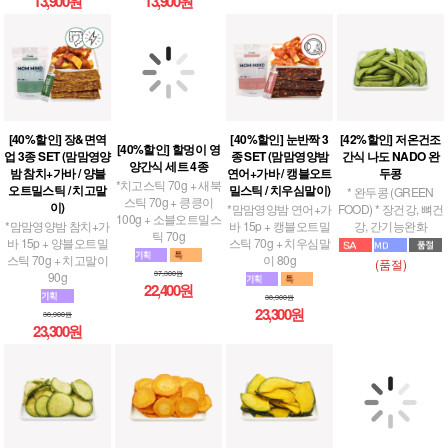
13,900원
13,900원
[40%할인] 장&면역
[40%할인] 눈반짝 3
[42%할인] 저온건조
[40%할인] 할멍이 영
업 3종 SET (맘맘영양
종 SET (맘맘영양밤
간식 나도 NADO 완
양간식 세트 4종
밤 참치+가바 / 양블
연어+가바 / 캥블오트
두콩
*치고스틱 70g + 새북
오트밀스틱 / 치고말
밀스틱 / 치우심말이)
* 완두콩 (GREEN
스틱 70g + 킁킁이
이)
*맘맘영양밤 연어+가
FOOD) * 장건강, 뼈건
100g + 소블오트밀스
*맘맘영양밤 참치+가
바 15p + 캥블오트밀
강, 간기능완화
틱 70g
바 15p + 양블오트밀
스틱 70g + 치우심말
스틱 70g + 치고말이
이 80g
(품절)
37,300원
90g
22,400원
38,900원
23,300원
38,900원
23,300원