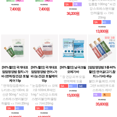
입홍합 100mg * 뇌건
12,000원
12,000원
강 스트레스/분리불
7,400원
7,400원
57,500원
안/하울링 => 가바
36,200원
20mg
19,800원
13,900원
[30%할인] 국개대표
[30%할인] 국개대표
[30%할인] 남극크릴
[맘맘영양밤 3종 40%
맘맘영양밤 참치+가
맘맘영양밤 연어+가
오메가바
할인] 연어,닭고기,참
바 (면역/장건강) 토탈
바 (눈건강) 토탈케어
치 (+가바) 45p
* 장 건강·피부·모질·
케어 15p
15p
면역력에 도움
불안,우울,예민..이제
* 면역/장집중케어 =>
* 눈집중케어 => 오메
그만! 브레인푸드로
L-카르니틴 100ml, 유
가3 100ml,루테인
스트레스 케어!
21,500원
산균 50mg * 뇌건강
1mg * 뇌건강 스트레
15,000원
스트레스/분리불안/
스/분리불안/하울링
59,400원
하울링 => 가바 20mg
=> 가바 20mg
35,600원
19,800원
19,800원