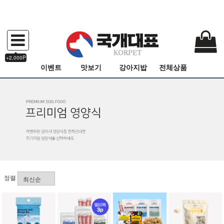
+2,000P
이벤트
맛보기
강아지밥
전체상품
정렬