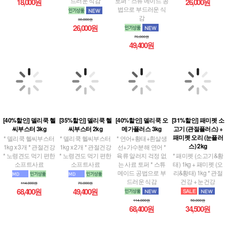
드러운 식감
토퍼 * 스튜 메이드 공
18,000원
26,000원
법으로 부드러운 식
감
38,000원
26,000원
76,000원
49,400원
[40%할인] 델리쿡 헬
[35%할인] 델리쿡 헬
[40%할인] 델리쿡 오
[31%할인] 패미펫 소
씨부스터 3kg
씨부스터 2kg
메가플러스 3kg
고기 (관절플러스) +
패미펫 오리 (눈플러
* 델리쿡 헬씨부스터
* 델리쿡 헬씨부스터
* 연어+황태+흰살생
스) 2kg
1kg x 3개 * 관절건강
1kg x 2개 * 관절건강
선+가수분해 연어 *
* 노령견도 먹기 편한
* 노령견도 먹기 편한
육류 알러지 걱정 없
* 패미펫 (소고기&황
소프트사료
소프트사료
는 사료 토퍼 * 스튜
태) 1kg + 패미펫 (오
메이드 공법으로 부
리&황태) 1kg * 관절
드러운 식감
건강 + 눈건강
114,000원
76,000원
68,400원
49,400원
114,000원
50,000원
68,400원
34,500원