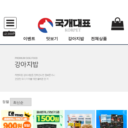
+2,000P
이벤트
맛보기
강아지밥
전체상품
정렬