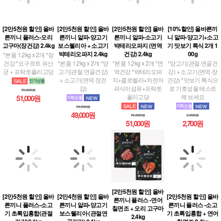
[2만5천원 할인] 올바
[2만5천원 할인] 올바
[2만5천원 할인] 올바
[10%할인] 올바른끼
른끼니 플러스-오리
른끼니 알파-양고기
른끼니 알파-소고기
니 알파-양고기+소고
고구마(장건강) 2.4kg
보스웰리아 + 소고기
박테리오파지 (면역
기 맛보기 특식 2개 1
박테리오파지 2.4kg
건강) 2.4kg
00g
*본품 1.2kg x 2개 *장
건강 *요구르트 유산
*본품 1.2kg x 2개 *양
*본품 1.2kg x 2개 *면
*양고기(관절·연골건
균 + 프락토올리고당
고기(관절·연골건강)
역건강 *박테리오파
강) + 소고기(면역·장
+ 소고기(면역·장건
지+클로렐라+차전자
건강) *맛보기 특식으
강)
피식이섬유+프락토
로 기호성을 테스트
76,000원
올리고당
해 보세요
51,000원
74,000원
49,000원
76,000원
3,000원
51,000원
2,700원
[2만5천원 할인] 올바
[2만5천원 할인] 올바
[2만4천원 할인] 올바
[2만5천원 할인] 올바
른끼니 플러스 -연어
른끼니 플러스-소고
른끼니 알파-양고기
른끼니 플러스 -소고
칠면조 + 오리 고구마
기 초록입홍합(관절
보스웰리아 (관절연
기 초록입홍합 + 연어
2.4kg