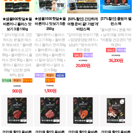
★샘플1500핫딜★올
[37%할인] 쿨썸머 밸
[50%할인] 간단하게
★샘플900핫딜★올
바른끼니 맛보기 5종
런스 팩
여행 준비 끝! 가볍'개'
바른끼니 플러스 맛
250g
바캉스팩
보기 3종 150g
*올바른끼니 본품 택1
*올바른끼니 플러스
+ 남극크릴 오메가 바
*강아지밥 맛보기 7종
* 강아지밥으로 고민
소고기 50g + 올바른
*여름철 건강관리 *면
+ 맘맘영양밤 (택1) +
하시는 분들은 테스
끼니 플러스 연어 50g
역관리
냠냠이 *방수파우치
트 해보세요 * 올바른
+ 올바른끼니 플러스
추가 증정
끼니 플러스 소고기
오리 50g + 올바른끼
50g + 올바른끼니 플
57,500원
니 알파 양고기 50g +
러스 연어 50g + 올바
36,200원
41,300원
올바른끼니 알파 소
른끼니 플러스 오리
20,600원
고기 50g
50g * 신선한 생육
60% 함유
7,800원
4,800원
1,500원
900원
[1만원 할인] 올바른
[1만원 할인] 올바른
[1만원 할인] 올바른
[1만원 할인] 올바른