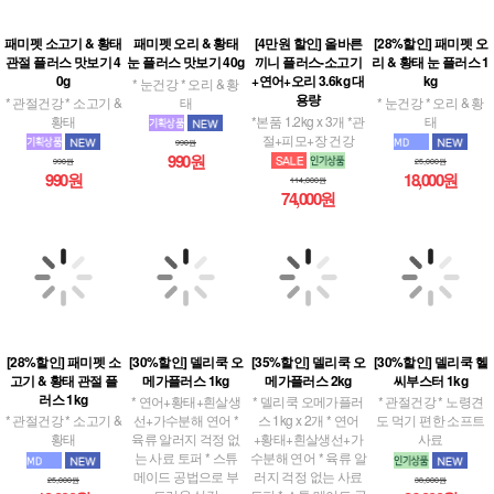
패미펫 소고기 & 황태
패미펫 오리 & 황태
[4만원 할인] 올바른
[28%할인] 패미펫 오
관절 플러스 맛보기 4
눈 플러스 맛보기 40g
끼니 플러스-소고기
리 & 황태 눈 플러스 1
0g
+연어+오리 3.6kg 대
kg
* 눈건강 * 오리 & 황
용량
* 관절건강 * 소고기 &
태
* 눈건강 * 오리 & 황
황태
*본품 1.2kg x 3개 *관
태
절+피모+장 건강
990원
990원
990원
25,000원
990원
18,000원
114,000원
74,000원
[28%할인] 패미펫 소
[30%할인] 델리쿡 오
[35%할인] 델리쿡 오
[30%할인] 델리쿡 헬
고기 & 황태 관절 플
메가플러스 1kg
메가플러스 2kg
씨부스터 1kg
러스 1kg
* 연어+황태+흰살생
* 델리쿡 오메가플러
* 관절건강 * 노령견
* 관절건강 * 소고기 &
선+가수분해 연어 *
스 1kg x 2개 * 연어
도 먹기 편한 소프트
황태
육류 알러지 걱정 없
+황태+흰살생선+가
사료
는 사료 토퍼 * 스튜
수분해 연어 * 육류 알
메이드 공법으로 부
러지 걱정 없는 사료
25,000원
38,000원