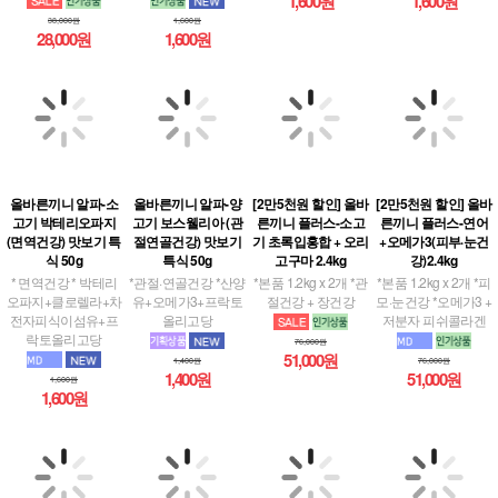
1,600원
1,600원
38,000원
1,600원
28,000원
1,600원
[2만5천원 할인] 올바
올바른끼니 알파-소
올바른끼니 알파-양
[2만5천원 할인] 올바
른끼니 플러스-연어
고기 박테리오파지
고기 보스웰리아 (관
른끼니 플러스-소고
+오메가3(피부·눈건
(면역건강) 맛보기 특
절연골건강) 맛보기
기 초록입홍합 + 오리
강)2.4kg
식 50g
특식 50g
고구마 2.4kg
*본품 1.2kg x 2개 *피
* 면역건강 * 박테리
*관절·연골건강 *산양
*본품 1.2kg x 2개 *관
모·눈건강 *오메가3 +
오파지+클로렐라+차
유+오메가3+프락토
절건강 + 장건강
저분자 피쉬콜라겐
전자피식이섬유+프
올리고당
락토올리고당
76,000원
76,000원
51,000원
1,400원
51,000원
1,400원
1,600원
1,600원