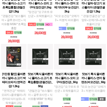
끼니 플러스-소고기
끼니 플러스-오리 고
끼니 플러스-연어 오
끼니 알파-양고기 보
초록입홍합(관절건
구마(장건강)1.2kg
메가3(피부·눈건강)1.
스웰리아 (관절연골
강)1.2kg
2kg
건강) 1.2kg
*장건강 *요구르트 유
*관절건강 *보스웰리
산균 + 프락토올리고
*피모·눈건강 *오메가
* 관절·연골건강 * 산
아 + 글루코사민 + 식
당
3 + 저분자 피쉬콜라
양유+오메가3+프락
이유황 MSM *초록입
겐
토올리고당
홍합
38,000원
28,000원
38,000원
36,000원
28,000원
26,000원
38,000원
28,000원
[1만원 할인] 올바른
맛보기특식 올바른끼
맛보기 특식 올바른
맛보기 특식 올바른
끼니 알파-소고기 박
니 플러스-소고기 초
끼니 플러스-오리 고
끼니 플러스-연어 칠
테리오파지 (면역건
록입홍합(관절건강)_
구마(장건강)_50g
면조(피모건강)_50g
강) 1.2kg
50g
*장건강 *요구르트 유
*피모·눈건강 *오메가
* 면역건강 * 박테리
*관절건강 *보스웰리
산균 + 프락토올리고
3 + 저분자 피쉬콜라
오파지+클로렐라+차
아 + 글루코사민 + 식
당
겐
전자피식이섬유+프
이유황 MSM *초록입
락토올리고당
홍합
1,600원
1,600원