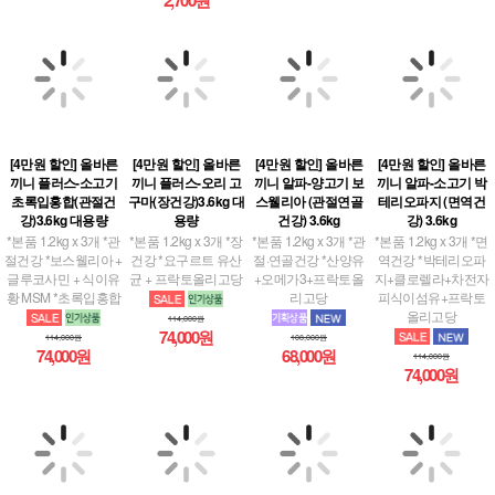
[4만원 할인] 올바른
[4만원 할인] 올바른
[4만원 할인] 올바른
[4만원 할인] 올바른
끼니 플러스-소고기
끼니 플러스-오리 고
끼니 알파-양고기 보
끼니 알파-소고기 박
초록입홍합(관절건
구마(장건강)3.6kg 대
스웰리아 (관절연골
테리오파지 (면역건
강)3.6kg 대용량
용량
건강) 3.6kg
강) 3.6kg
*본품 1.2kg x 3개 *관
*본품 1.2kg x 3개 *장
*본품 1.2kg x 3개 *관
*본품 1.2kg x 3개 *면
절건강 *보스웰리아 +
건강 *요구르트 유산
절·연골건강 *산양유
역건강 *박테리오파
글루코사민 + 식이유
균 + 프락토올리고당
+오메가3+프락토올
지+클로렐라+차전자
황 MSM *초록입홍합
리고당
피식이섬유+프락토
올리고당
114,000원
74,000원
114,000원
108,000원
74,000원
68,000원
114,000원
74,000원