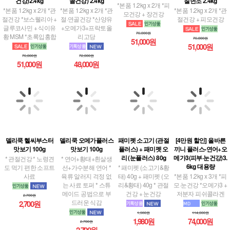
건강)2.4kg
골건강) 2.4kg
칠면조 2.4kg
*본품 1.2kg x 2개 *피
*본품 1.2kg x 2개 *관
*본품 1.2kg x 2개 *관
*본품 1.2kg x 2개 *관
모건강 + 장건강
절건강 *보스웰리아 +
절·연골건강 *산양유
절건강 + 피모건강
글루코사민 + 식이유
+오메가3+프락토올
76,000원
황 MSM *초록입홍합
리고당
76,000원
51,000원
51,000원
76,000원
72,000원
51,000원
48,000원
델리쿡 헬씨부스터
델리쿡 오메가플러스
패미펫 소고기 (관절
[4만원 할인] 올바른
맛보기 100g
맛보기 100g
플러스) + 패미펫 오
끼니 플러스-연어+오
리 (눈플러스) 80g
메가3(피부·눈건강)3.
* 관절건강 * 노령견
* 연어+황태+흰살생
6kg 대용량
도 먹기 편한 소프트
선+가수분해 연어 *
* 패미펫 (소고기&황
사료
육류 알러지 걱정 없
태) 40g + 패미펫 (오
*본품 1.2kg x 3개 *피
는 사료 토퍼 * 스튜
리&황태) 40g * 관절
모·눈건강 *오메가3 +
메이드 공법으로 부
건강 + 눈건강
저분자 피쉬콜라겐
2,700원
드러운 식감
2,700원
1,980원
114,000원
1,980원
74,000원
2,700원
2,700원