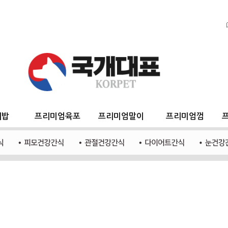
지밥
프리미엄육포
프리미엄말이
프리미엄껌