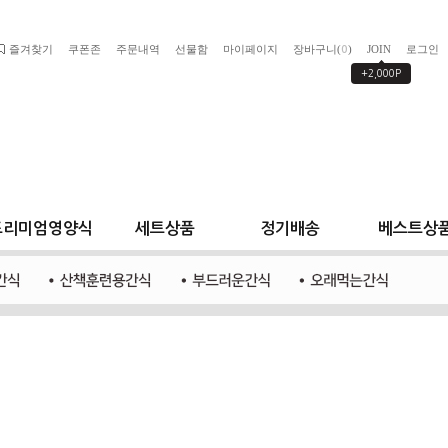
즐겨찾기
쿠폰존
주문내역
선물함
마이페이지
장바구니(
)
JOIN
로그인
0
+2,000P
프리미엄영양식
세트상품
정기배송
베스트상