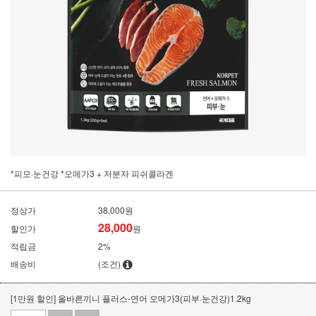
*피모·눈건강 *오메가3 + 저분자 피쉬콜라겐
정상가
38,000원
28,000
할인가
원
적립금
2%
배송비
(조건)
[1만원 할인] 올바른끼니 플러스-연어 오메가3(피부·눈건강)1.2kg