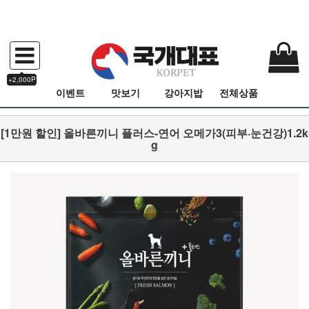
+2,000P
이벤트
맛보기
강아지밥
전체상품
[1만원 할인] 올바른끼니 플러스-연어 오메가3(피부·눈건강)1.2k
g