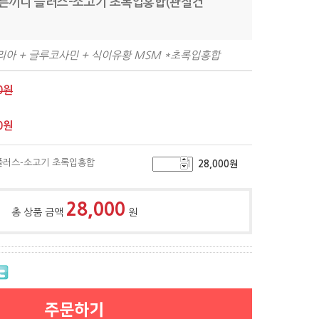
올바른끼니 플러스-소고기 초록입홍합(관절건
아 + 글루코사민 + 식이유황 MSM *초록입홍합
0원
0
원
 플러스-소고기 초록입홍합
28,000
원
28,000
총 상품 금액
원