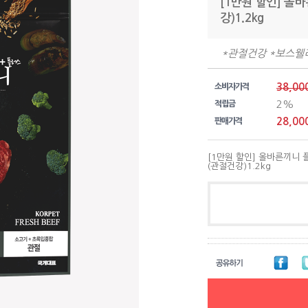
[1만원 할인] 
강)1.2kg
*관절건강 *보스웰리
38,00
소비자가격
2%
적립금
28,00
판매가격
[1만원 할인] 올바른끼니
(관절건강)1.2kg