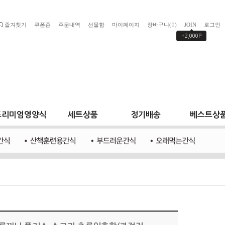
즐겨찾기
쿠폰존
주문내역
선물함
마이페이지
장바구니(
)
JOIN
로그인
0
+2,000P
프리미엄영양식
세트상품
정기배송
베스트상