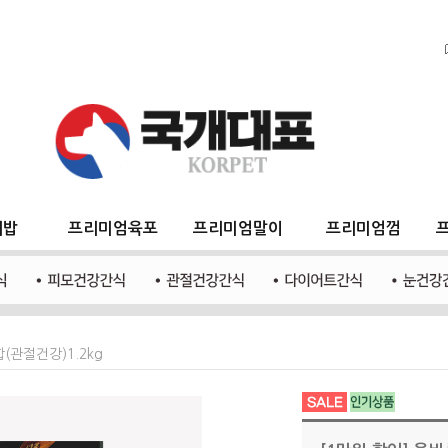
지밥
프리미엄육포
프리미엄말이
프리미엄껌
(관절건강)1.2kg