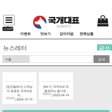
+2,000P
이벤트
맛보기
강아지밥
전체상품
뉴스레터
글쓰
기
검색
[칭찬릴레이] 고객님
[Vol.1] ‘국개대표’와
의 응원은 국개대표
함께하는 즐거운..
의..
| 2023-04-14
| 2024-10-10