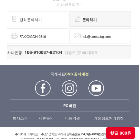
토,일,공휴일 휴무
전화문의하기
문의하기
FAX:02)2234-2816
help@coreadog.com
106-910037-92104
하나은행
예금주:(주)국개대표
국개대표
SNS 공식계정
PC버전
회사소개
제휴문의
이용약관
개인정보처리방침
핫딜 900원
주식회사 국개대표
주소 : 경기도 구리시 갈매순환로154, 9층 A919호(갈매현대테라타워)