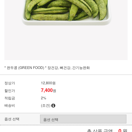
* 완두콩 (GREEN FOOD) * 장건강, 뼈건강, 간기능완화
정상가
12,800원
7,400
할인가
원
적립금
2%
배송비
(조건)
옵션 선택
0
원
총 상품 금액