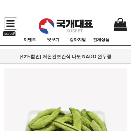
+2,000P
이벤트
맛보기
강아지밥
전체상품
[42%할인] 저온건조간식 나도 NADO 완두콩