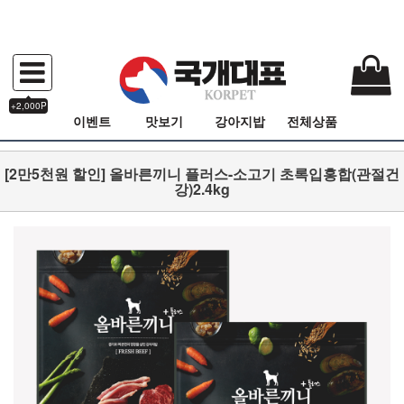
+2,000P
이벤트
맛보기
강아지밥
전체상품
[2만5천원 할인] 올바른끼니 플러스-소고기 초록입홍합(관절건
강)2.4kg