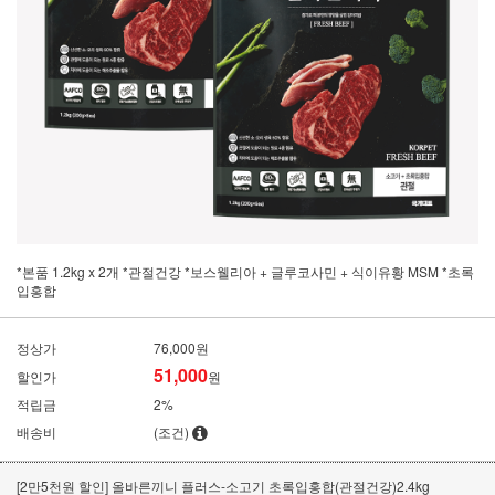
*본품 1.2kg x 2개 *관절건강 *보스웰리아 + 글루코사민 + 식이유황 MSM *초록
입홍합
정상가
76,000원
51,000
할인가
원
적립금
2%
배송비
(조건)
[2만5천원 할인] 올바른끼니 플러스-소고기 초록입홍합(관절건강)2.4kg