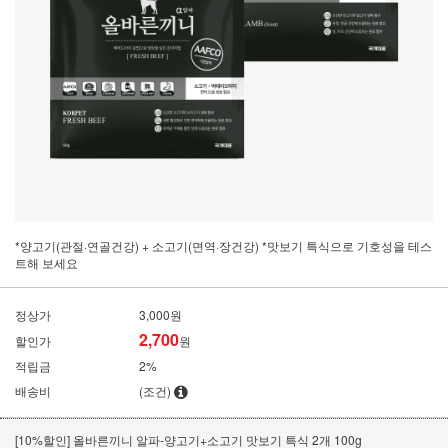
*양고기(관절·연골건강) + 소고기(면역·장건강) *맛보기 특식으로 기호성을 테스
트해 보세요
정상가
3,000원
2,700
할인가
원
적립금
2%
배송비
(조건)
[10%할인] 올바른끼니 알파-양고기+소고기 맛보기 특식 2개 100g