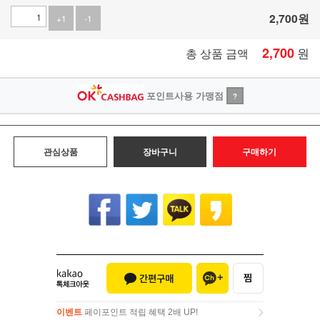
2,700
원
+1
-1
2,700
원
총 상품 금액
포인트사용 가맹점
?
관심상품
장바구니
구매하기
이벤트
페이포인트 적립 혜택 2배 UP!