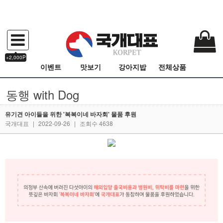
+2,000P
이벤트
맛보기
강아지밥
전체상품
동행 with Dog
유기견 아이들을 위한 '복복이네 바자회' 물품 후원
국개대표
|
2022-09-26
|
조회수 4638