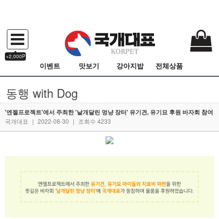
+2,000P
이벤트
맛보기
강아지밥
전체상품
동행 with Dog
'엔젤프로젝트'에서 주최한 '날개달린 멍냥 장터' 유기견, 유기묘 후원 바자회 참여
국개대표
|
2022-08-30
|
조회수 4233