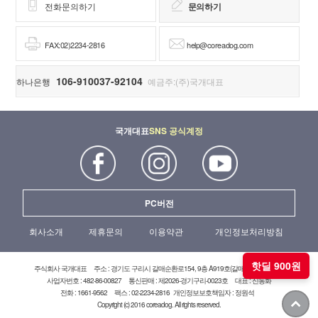
전화문의하기
문의하기
FAX:02)2234-2816
help@coreadog.com
106-910037-92104
하나은행
예금주:(주)국개대표
국개대표
SNS 공식계정
PC버전
회사소개
제휴문의
이용약관
개인정보처리방침
핫딜 900원
주식회사 국개대표
주소 : 경기도 구리시 갈매순환로154, 9층 A919호(갈매현대테라타워)
사업자번호 : 482-86-00827
통신판매 : 제2026-경기구리-0023호
대표 : 신동화
전화 : 1661-9562
팩스 : 02-2234-2816
개인정보보호책임자 : 정원석
Copyright (c) 2016 coreadog. All rights reserved.