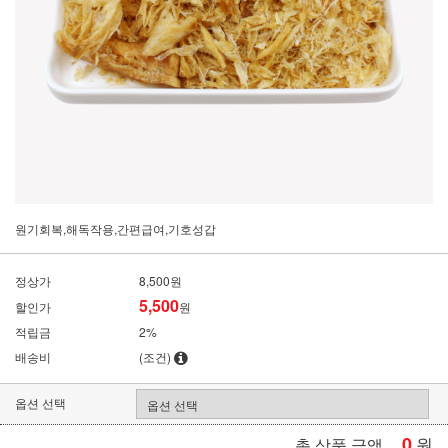
원기회복,해독작용,간편급여,기호성갑
정상가
8,500원
5,500
할인가
원
적립금
2%
배송비
(조건)
옵션 선택
0
원
총 상품 금액