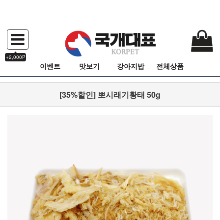
+2,000P
이벤트
맛보기
강아지밥
전체상품
[35%할인] 뽀시래기황태 50g