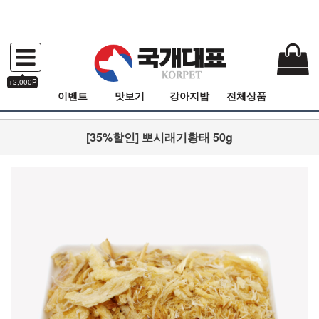
+2,000P
이벤트
맛보기
강아지밥
전체상품
[35%할인] 뽀시래기황태 50g