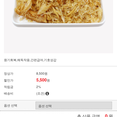
원기회복,해독작용,간편급여,기호성갑
정상가
8,500원
5,500
할인가
원
적립금
2%
배송비
(조건)
옵션 선택
0
원
총 상품 금액