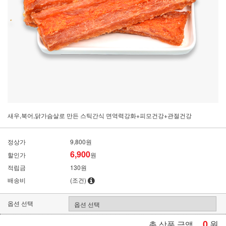
새우,북어,닭가슴살로 만든 스틱간식 면역력강화+피모건강+관절건강
정상가
9,800원
6,900
할인가
원
적립금
130원
배송비
(조건)
옵션 선택
0
원
총 상품 금액