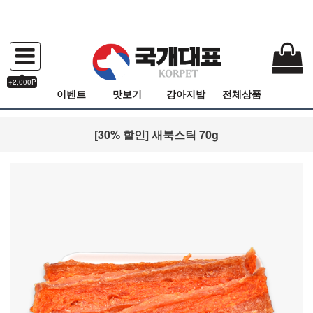
+2,000P
이벤트
맛보기
강아지밥
전체상품
[30% 할인] 새북스틱 70g