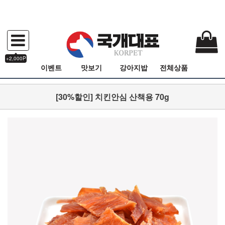
+2,000P
이벤트
맛보기
강아지밥
전체상품
[30%할인] 치킨안심 산책용 70g