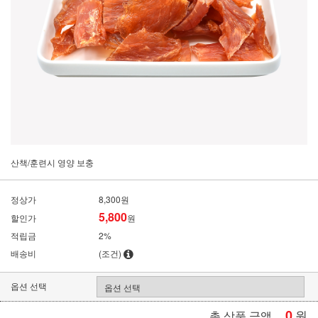
산책/훈련시 영양 보충
정상가
8,300원
5,800
할인가
원
적립금
2%
배송비
(조건)
옵션 선택
0
원
총 상품 금액