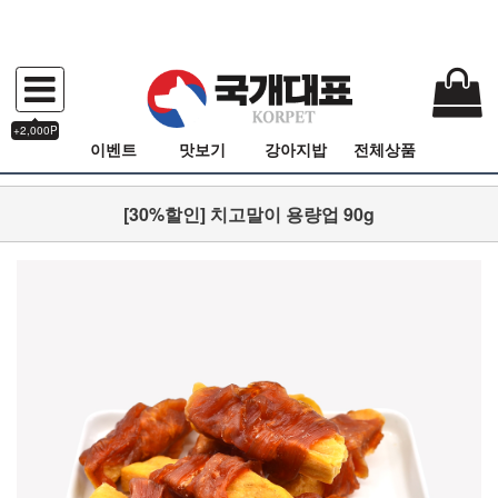
+2,000P
이벤트
맛보기
강아지밥
전체상품
[30%할인] 치고말이 용량업 90g