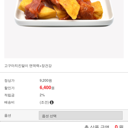
고구마치킨말이 면역력+장건강
정상가
9,200원
6,400
할인가
원
적립금
2%
배송비
(조건)
옵션
0
원
총 상품 금액