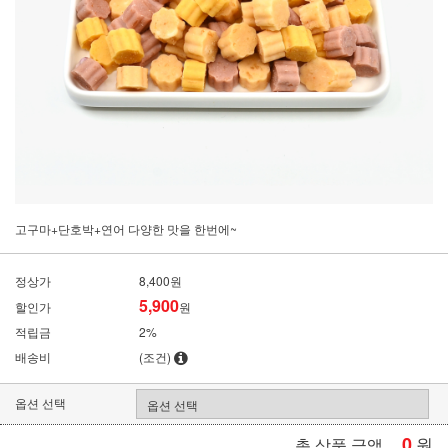
고구마+단호박+연어 다양한 맛을 한번에~
정상가
8,400원
5,900
할인가
원
적립금
2%
배송비
(조건)
옵션 선택
0
원
총 상품 금액