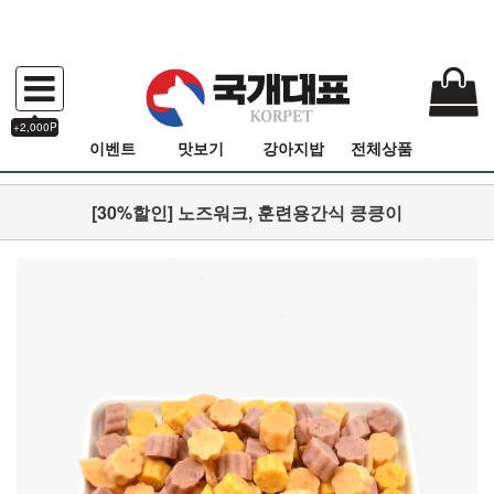
+2,000P
이벤트
맛보기
강아지밥
전체상품
[30%할인] 노즈워크, 훈련용간식 킁킁이