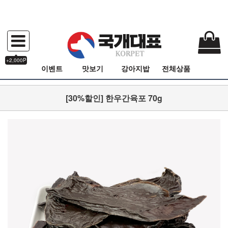
+2,000P
이벤트
맛보기
강아지밥
전체상품
[30%할인] 한우간육포 70g