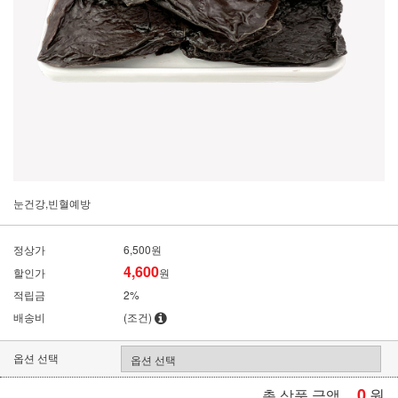
눈건강,빈혈예방
정상가
6,500원
4,600
할인가
원
적립금
2%
배송비
(조건)
옵션 선택
0
원
총 상품 금액