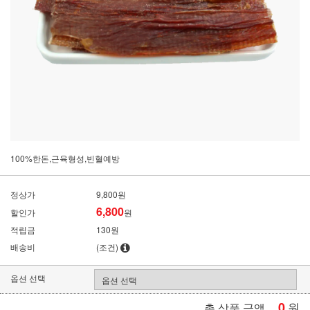
100%한돈,근육형성,빈혈예방
정상가
9,800원
6,800
할인가
원
적립금
130원
배송비
(조건)
옵션 선택
0
원
총 상품 금액