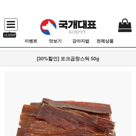
+2,000P
이벤트
맛보기
강아지밥
전체상품
[30%할인] 포크곱창스틱 50g