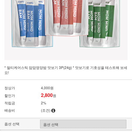
* 멀티케어스틱 맘맘영양밤 맛보기 3P(24g) * 맛보기로 기호성을 테스트해 보세
요!
정상가
4,000원
2,800
할인가
원
적립금
2%
배송비
(조건)
옵션 선택