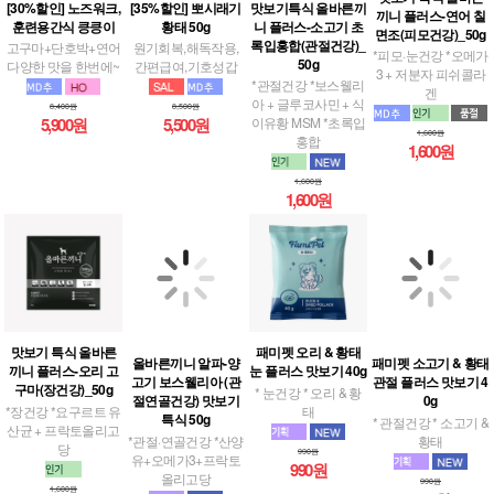
[30%할인] 노즈워크,
[35%할인] 뽀시래기
맛보기특식 올바른끼
끼니 플러스-연어 칠
훈련용간식 킁킁이
황태 50g
니 플러스-소고기 초
면조(피모건강)_50g
록입홍합(관절건강)_
고구마+단호박+연어
원기회복,해독작용,
*피모·눈건강 *오메가
50g
다양한 맛을 한번에~
간편급여,기호성갑
3 + 저분자 피쉬콜라
*관절건강 *보스웰리
겐
아 + 글루코사민 + 식
8,400원
8,500원
이유황 MSM *초록입
5,900원
5,500원
1,600원
홍합
1,600원
1,600원
1,600원
맛보기 특식 올바른
패미펫 오리 & 황태
올바른끼니 알파-양
패미펫 소고기 & 황태
끼니 플러스-오리 고
눈 플러스 맛보기 40g
고기 보스웰리아 (관
관절 플러스 맛보기 4
구마(장건강)_50g
* 눈건강 * 오리 & 황
절연골건강) 맛보기
0g
*장건강 *요구르트 유
태
특식 50g
* 관절건강 * 소고기 &
산균 + 프락토올리고
*관절·연골건강 *산양
황태
당
990원
유+오메가3+프락토
990원
올리고당
990원
1,600원