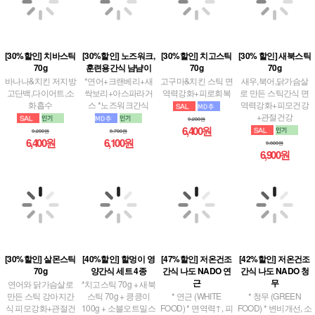
[30%할인] 치바스틱
[30%할인] 노즈워크,
[30%할인] 치고스틱
[30% 할인] 새북스틱
70g
훈련용간식 냠냠이
70g
70g
바나나&치킨 저지방
*연어+크랜베리+새
고구마&치킨 스틱 면
새우,북어,닭가슴살
고단백,다이어트,소
싹보리+아스파라거
역력강화+피로회복
로 만든 스틱간식 면
화흡수
스 *노즈워크간식
역력강화+피모건강
+관절건강
9,200원
6,400원
9,200원
8,700원
6,400원
6,100원
9,800원
6,900원
[30%할인] 살몬스틱
[40%할인] 할멍이 영
[47%할인] 저온건조
[42%할인] 저온건조
70g
양간식 세트 4종
간식 나도 NADO 연
간식 나도 NADO 청
근
무
연어와 닭가슴살로
*치고스틱 70g + 새북
만든 스틱 강아지간
스틱 70g + 킁킁이
* 연근 (WHITE
* 청무 (GREEN
식 피모강화+관절건
100g + 소블오트밀스
FOOD) * 면역력↑, 피
FOOD) * 변비개선, 소