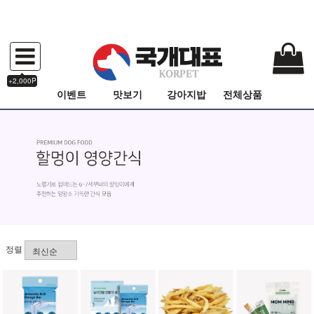
+2,000P
이벤트
맛보기
강아지밥
전체상품
정렬