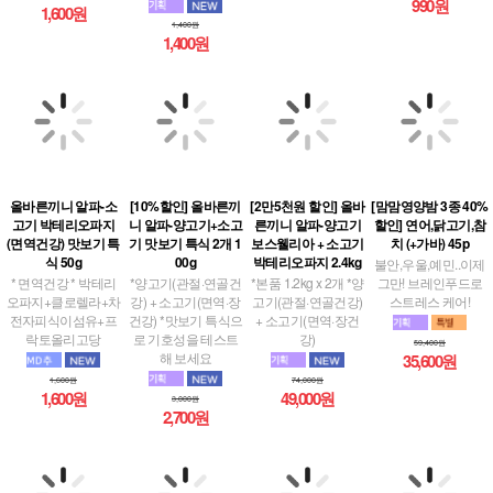
990원
1,600원
1,400원
1,400원
올바른끼니 알파-소
[10%할인] 올바른끼
[2만5천원 할인] 올바
[맘맘영양밤 3종 40%
고기 박테리오파지
니 알파-양고기+소고
른끼니 알파-양고기
할인] 연어,닭고기,참
(면역건강) 맛보기 특
기 맛보기 특식 2개 1
보스웰리아 + 소고기
치 (+가바) 45p
식 50g
00g
박테리오파지 2.4kg
불안,우울,예민..이제
* 면역건강 * 박테리
*양고기(관절·연골건
*본품 1.2kg x 2개 *양
그만! 브레인푸드로
오파지+클로렐라+차
강) + 소고기(면역·장
고기(관절·연골건강)
스트레스 케어!
전자피식이섬유+프
건강) *맛보기 특식으
+ 소고기(면역·장건
락토올리고당
로 기호성을 테스트
강)
59,400원
해 보세요
35,600원
1,600원
74,000원
1,600원
49,000원
3,000원
2,700원