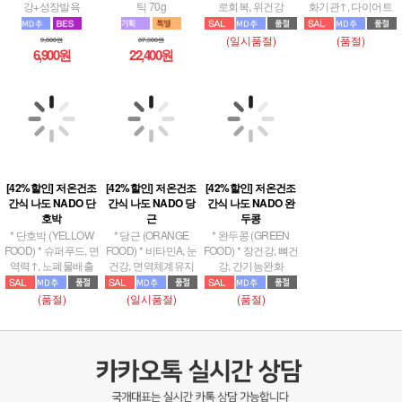
강+성장발육
틱 70g
로회복, 위건강
화기관↑, 다이어트
(일시품절)
(품절)
9,800원
37,300원
6,900원
22,400원
[42%할인] 저온건조
[42%할인] 저온건조
[42%할인] 저온건조
간식 나도 NADO 단
간식 나도 NADO 당
간식 나도 NADO 완
호박
근
두콩
* 단호박 (YELLOW
* 당근 (ORANGE
* 완두콩 (GREEN
FOOD) * 슈퍼푸드, 면
FOOD) * 비타민A, 눈
FOOD) * 장건강, 뼈건
역력↑, 노폐물배출
건강, 면역체계유지
강, 간기능완화
(품절)
(일시품절)
(품절)