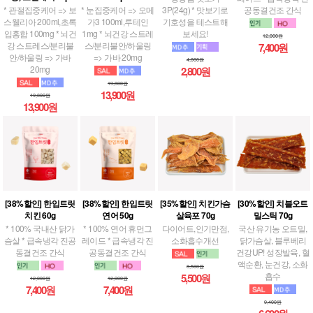
* 관절집중케어 => 보
* 눈집중케어 => 오메
3P(24g) * 맛보기로
공동결건조 간식
스웰리아 200ml,초록
가3 100ml,루테인
기호성을 테스트해
입홍합 100mg * 뇌건
1mg * 뇌건강 스트레
보세요!
12,000원
강 스트레스/분리불
스/분리불안/하울링
7,400원
안/하울링 => 가바
=> 가바 20mg
4,000원
20mg
2,800원
19,800원
13,900원
19,800원
13,900원
[38%할인] 한입트릿
[38%할인] 한입트릿
[35%할인] 치킨가슴
[30%할인] 치블오트
치킨 60g
연어 50g
살육포 70g
밀스틱 70g
* 100% 국내산 닭가
* 100% 연어 휴먼그
다이어트,인기만점,
국산 유기농 오트밀,
슴살 * 급속냉각 진공
레이드 * 급속냉각 진
소화흡수개선
닭가슴살, 블루베리
동결건조 간식
공동결건조 간식
건강UP! 성장발육, 혈
액순환, 눈건강, 소화
8,500원
흡수
5,500원
12,000원
12,000원
7,400원
7,400원
9,400원