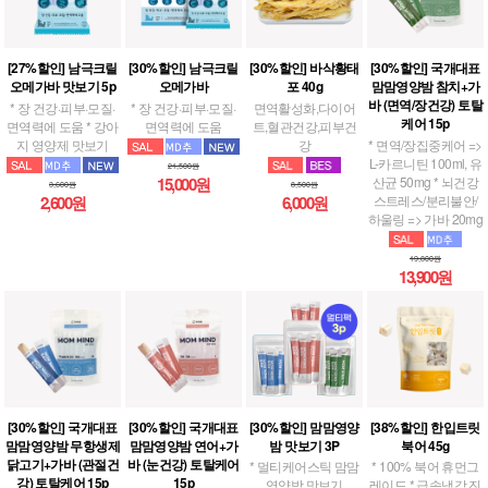
[27%할인] 남극크릴
[30%할인] 남극크릴
[30%할인] 바삭황태
[30%할인] 국개대표
오메가바 맛보기 5p
오메가바
포 40g
맘맘영양밤 참치+가
바 (면역/장건강) 토탈
* 장 건강·피부·모질·
* 장 건강·피부·모질·
면역활성화,다이어
케어 15p
면역력에 도움 * 강아
면역력에 도움
트,혈관건강,피부건
지 영양제 맛보기
강
* 면역/장집중케어 =>
L-카르니틴 100ml, 유
21,500원
산균 50mg * 뇌건강
15,000원
3,600원
8,500원
스트레스/분리불안/
2,600원
6,000원
하울링 => 가바 20mg
19,800원
13,900원
[30%할인] 국개대표
[30%할인] 국개대표
[30%할인] 맘맘영양
[38%할인] 한입트릿
맘맘영양밤 무항생제
맘맘영양밤 연어+가
밤 맛보기 3P
북어 45g
닭고기+가바 (관절건
바 (눈건강) 토탈케어
* 멀티케어스틱 맘맘
* 100% 북어 휴먼그
강) 토탈케어 15p
15p
영양밤 맛보기
레이드 * 급속냉각 진