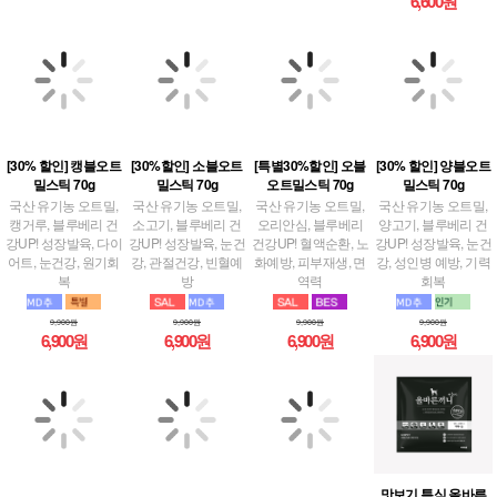
6,600원
[30%할인] 소블오트
[30% 할인] 캥블오트
[특별30%할인] 오블
[30% 할인] 양블오트
밀스틱 70g
밀스틱 70g
오트밀스틱 70g
밀스틱 70g
국산 유기농 오트밀,
국산 유기농 오트밀,
국산 유기농 오트밀,
국산 유기농 오트밀,
소고기, 블루베리 건
캥거루, 블루베리 건
오리안심, 블루베리
양고기, 블루베리 건
강UP! 성장발육, 눈건
강UP! 성장발육, 다이
건강UP! 혈액순환, 노
강UP! 성장발육, 눈건
강, 관절건강, 빈혈예
어트, 눈건강, 원기회
화예방, 피부재생, 면
강, 성인병 예방, 기력
방
복
역력
회복
9,900원
9,900원
9,900원
9,900원
6,900원
6,900원
6,900원
6,900원
맛보기 특식 올바른