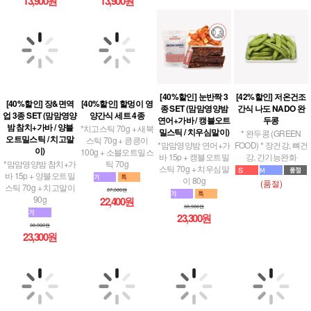
13,900원
13,900원
[40%할인] 장&면역
[40%할인] 눈반짝 3
[42%할인] 저온건조
[40%할인] 할멍이 영
업 3종 SET (맘맘영양
종 SET (맘맘영양밤
간식 나도 NADO 완
양간식 세트 4종
밤 참치+가바 / 양블
연어+가바 / 캥블오트
두콩
*치고스틱 70g + 새북
오트밀스틱 / 치고말
밀스틱 / 치우심말이)
* 완두콩 (GREEN
스틱 70g + 킁킁이
이)
*맘맘영양밤 연어+가
FOOD) * 장건강, 뼈건
100g + 소블오트밀스
*맘맘영양밤 참치+가
바 15p + 캥블오트밀
강, 간기능완화
틱 70g
바 15p + 양블오트밀
스틱 70g + 치우심말
스틱 70g + 치고말이
이 80g
(품절)
37,300원
90g
22,400원
38,900원
23,300원
38,900원
23,300원