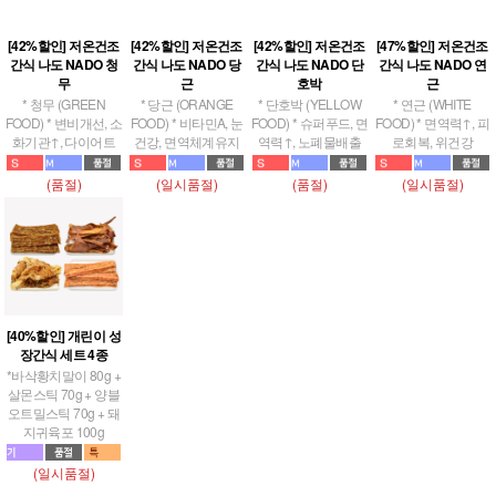
[42%할인] 저온건조
[42%할인] 저온건조
[42%할인] 저온건조
[47%할인] 저온건조
간식 나도 NADO 청
간식 나도 NADO 당
간식 나도 NADO 단
간식 나도 NADO 연
무
근
호박
근
* 청무 (GREEN
* 당근 (ORANGE
* 단호박 (YELLOW
* 연근 (WHITE
FOOD) * 변비개선, 소
FOOD) * 비타민A, 눈
FOOD) * 슈퍼푸드, 면
FOOD) * 면역력↑, 피
화기관↑, 다이어트
건강, 면역체계유지
역력↑, 노폐물배출
로회복, 위건강
(품절)
(일시품절)
(품절)
(일시품절)
[40%할인] 개린이 성
장간식 세트 4종
*바삭황치말이 80g +
살몬스틱 70g + 양블
오트밀스틱 70g + 돼
지귀육포 100g
(일시품절)