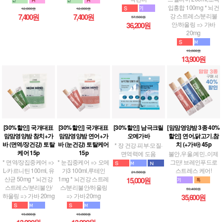
입홍합 100mg * 뇌건
12,000원
12,000원
강 스트레스/분리불
7,400원
7,400원
57,500원
안/하울링 => 가바
36,200원
20mg
19,800원
13,900원
[30%할인] 국개대표
[30%할인] 국개대표
[30%할인] 남극크릴
[맘맘영양밤 3종 40%
맘맘영양밤 참치+가
맘맘영양밤 연어+가
오메가바
할인] 연어,닭고기,참
바 (면역/장건강) 토탈
바 (눈건강) 토탈케어
치 (+가바) 45p
* 장 건강·피부·모질·
케어 15p
15p
면역력에 도움
불안,우울,예민..이제
* 면역/장집중케어 =>
* 눈집중케어 => 오메
그만! 브레인푸드로
L-카르니틴 100ml, 유
가3 100ml,루테인
스트레스 케어!
21,500원
산균 50mg * 뇌건강
1mg * 뇌건강 스트레
15,000원
스트레스/분리불안/
스/분리불안/하울링
59,400원
하울링 => 가바 20mg
=> 가바 20mg
35,600원
19,800원
19,800원