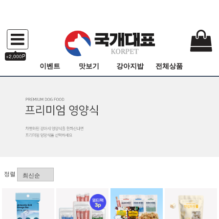
+2,000P
이벤트
맛보기
강아지밥
전체상품
정렬