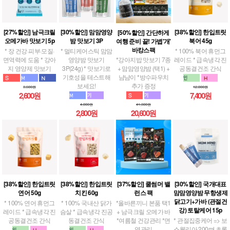
[27%할인] 남극크릴
[30%할인] 맘맘영양
[38%할인] 한입트릿
[50%할인] 간단하게
오메가바 맛보기 5p
밤 맛보기 3P
북어 45g
여행 준비 끝! 가볍'개'
바캉스팩
* 장 건강·피부·모질·
* 멀티케어스틱 맘맘
* 100% 북어 휴먼그
면역력에 도움 * 강아
영양밤 맛보기
레이드 * 급속냉각 진
*강아지밥 맛보기 7종
지 영양제 맛보기
3P(24g) * 맛보기로
공동결건조 간식
+ 맘맘영양밤 (택1) +
기호성을 테스트해
냠냠이 *방수파우치
보세요!
추가 증정
3,600원
12,000원
2,600원
7,400원
4,000원
41,300원
2,800원
20,600원
[38%할인] 한입트릿
[38%할인] 한입트릿
[37%할인] 쿨썸머 밸
[30%할인] 국개대표
연어 50g
치킨 60g
런스 팩
맘맘영양밤 무항생제
닭고기+가바 (관절건
* 100% 연어 휴먼그
* 100% 국내산 닭가
*올바른끼니 본품 택1
강) 토탈케어 15p
레이드 * 급속냉각 진
슴살 * 급속냉각 진공
+ 남극크릴 오메가 바
공동결건조 간식
동결건조 간식
*여름철 건강관리 *면
* 관절집중케어 => 보
역관리
스웰리아 200ml,초록