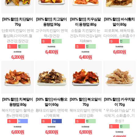
[30%할인] 치단말이
[30%할인] 치고말이
[30%할인] 치우심말
[30%할인] 바삭황치
70g
용량업 90g
이 용량업 80g
말이 80g
단호박치킨말이 면역
고구마치킨말이 면역
소힘줄 치킨말이 눈
피로회복, 해독작용,
활성화,다이어트,혈
력+장건강
건강+치아건강+알러
다이어트, 소화흡수↑
관건강,장건강
지down
9,200원
9,400원
6,400원
6,600원
8,900원
9,200원
6,200원
6,400원
[30%할인] 치북말이
[30% 할인] 바삭황오
[30% 할인] 북오말이
[30%할인] 카우치말
용량업 80g
말이 60g
70g
이 70g
북어치킨말이 혈액순
황태오리말이 면역력
북어오리말이 면역력
* 우피+닭가슴살 * 치
환+면역력강화
+기력회복
+피모강화
석제거, 소화흡수, 기
호성↑
9,400원
9,800원
9,800원
6,600원
6,900원
6,900원
9,900원
6,900원