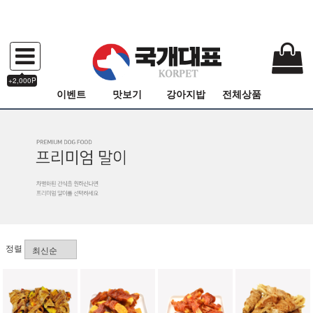
+2,000P
이벤트
맛보기
강아지밥
전체상품
정렬