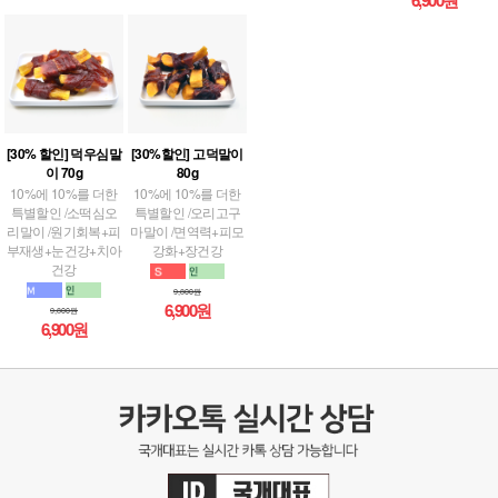
[30% 할인] 덕우심말
[30%할인] 고덕말이
이 70g
80g
10%에 10%를 더한
10%에 10%를 더한
특별할인 /소떡심오
특별할인 /오리고구
리말이 /원기회복+피
마말이 /면역력+피모
부재생+눈건강+치아
강화+장건강
건강
9,800원
6,900원
9,800원
6,900원