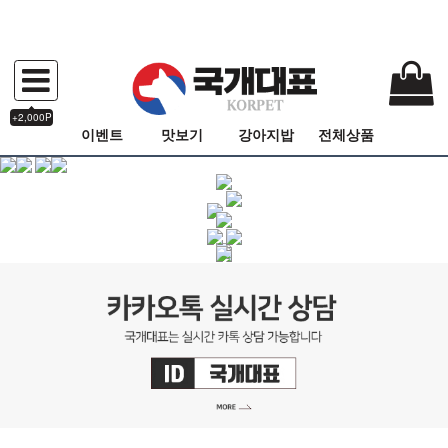
+2,000P
이벤트
맛보기
강아지밥
전체상품