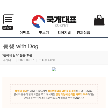
+2,000P
이벤트
맛보기
강아지밥
전체상품
동행 with Dog
'똘이네 쉼터' 물품 후원
국개대표
|
2023-03-27
|
조회수 4420