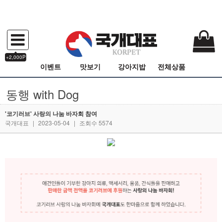
+2,000P
이벤트
맛보기
강아지밥
전체상품
동행 with Dog
'코기러브' 사랑의 나눔 바자회 참여
국개대표
|
2023-05-04
|
조회수 5574