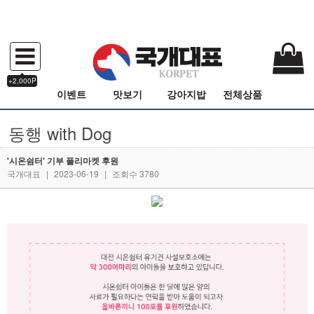
+2,000P
이벤트
맛보기
강아지밥
전체상품
동행 with Dog
'시온쉼터' 기부 플리마켓 후원
국개대표
|
2023-06-19
|
조회수 3780