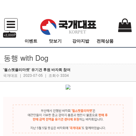
+2,000P
이벤트
맛보기
강아지밥
전체상품
동행 with Dog
'월스펫플리마켓' 유기견 후원 바자회 참여
국개대표
|
2023-07-05
|
조회수 3334