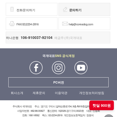
전화문의하기
문의하기
FAX:02)2234-2816
help@coreadog.com
106-910037-92104
하나은행
예금주:(주)국개대표
국개대표
SNS 공식계정
PC버전
회사소개
제휴문의
이용약관
개인정보처리방침
핫딜 900원
주식회사 국개대표
주소 : 경기도 구리시 갈매순환로154, 9층 A919호(갈매현대테라타워)
사업자번호 : 482-86-00827
통신판매 : 제2026-경기구리-0023호
대표 : 신동화
전화 : 1661-9562
팩스 : 02-2234-2816
개인정보보호책임자 : 정원석