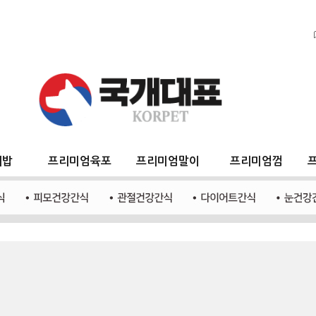
지밥
프리미엄육포
프리미엄말이
프리미엄껌