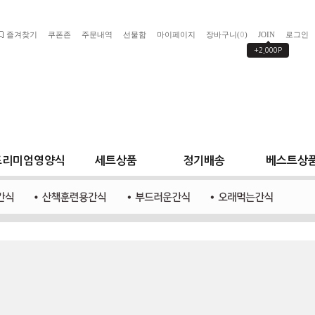
즐겨찾기
쿠폰존
주문내역
선물함
마이페이지
장바구니(
)
JOIN
로그인
0
+2,000P
프리미엄영양식
세트상품
정기배송
베스트상