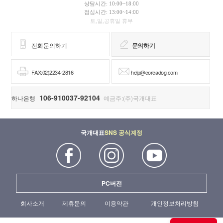
상담시간: 10:00~18:00
점심시간: 13:00~14:00
토,일,공휴일 휴무
전화문의하기
문의하기
FAX:02)2234-2816
help@coreadog.com
106-910037-92104
하나은행
예금주:(주)국개대표
국개대표
SNS 공식계정
PC버전
회사소개
제휴문의
이용약관
개인정보처리방침