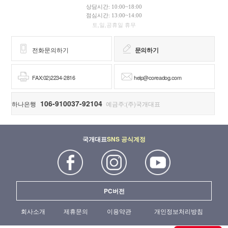
상담시간: 10:00~18:00
점심시간: 13:00~14:00
토,일,공휴일 휴무
전화문의하기
문의하기
FAX:02)2234-2816
help@coreadog.com
106-910037-92104
하나은행
예금주:(주)국개대표
국개대표
SNS 공식계정
PC버전
회사소개
제휴문의
이용약관
개인정보처리방침