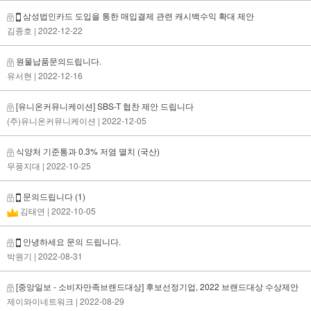
삼성법인카드 도입을 통한 매입결제 관련 캐시백수익 확대 제안
김종호
| 2022-12-22
원물납품문의드립니다.
유서현
| 2022-12-16
[유니온커뮤니케이션] SBS-T 협찬 제안 드립니다
(주)유니온커뮤니케이션
| 2022-12-05
식양처 기준통과 0.3% 저염 멸치 (국산)
무풍지대
| 2022-10-25
문의드립니다
(1)
김태연
| 2022-10-05
안녕하세요 문의 드립니다.
박원기
| 2022-08-31
[중앙일보 - 소비자만족브랜드대상] 후보선정기업, 2022 브랜드대상 수상제안
제이와이네트워크
| 2022-08-29