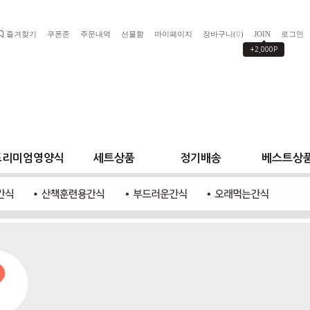
즐겨찾기
쿠폰존
주문내역
선물함
마이페이지
장바구니(
)
JOIN
로그인
0
+2,000P
프리미엄영양식
세트상품
정기배송
베스트상