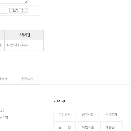
보유기간
용)
게시글 삭제 시 까지
글쓰기
목록보기
커뮤니티
징(
문의하기
공지사항
사용후기
물 산업
동 행
이벤트존
제휴문의