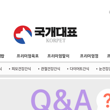
지밥
프리미엄육포
프리미엄말이
프리미엄껌