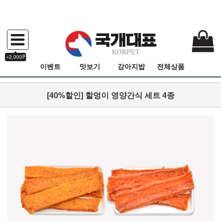
+2,000P
이벤트
맛보기
강아지밥
전체상품
[40%할인] 할멍이 영양간식 세트 4종