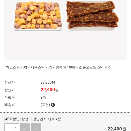
*치고스틱 70g + 새북스틱 70g + 킁킁이 100g + 소블오트밀스틱 70g
정상가
37,300원
22,400
할인가
원
적립금
2%
배송비
(조건)
[40%할인] 할멍이 영양간식 세트 4종
22,400
원
+1
-1