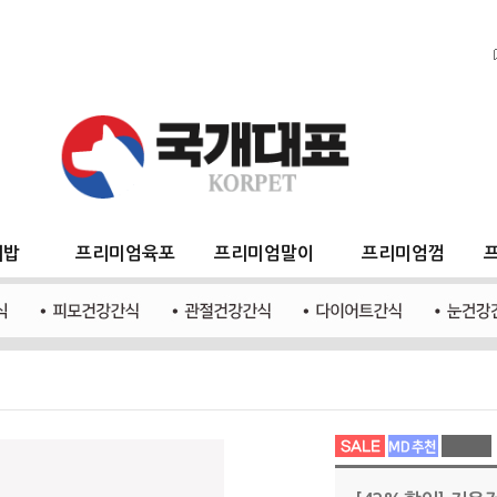
지밥
프리미엄육포
프리미엄말이
프리미엄껌