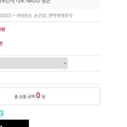
건조간식 나도 NADO 당근
 FOOD) * 비타민A, 눈건강, 면역체계유지
0원
원
0
총 상품 금액
원