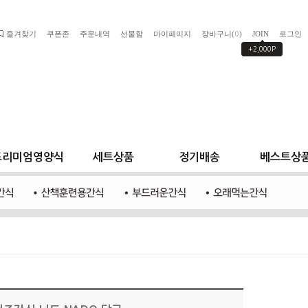
즐겨찾기
쿠폰존
주문내역
선물함
마이페이지
장바구니(
)
JOIN
로그인
0
+2,000P
프리미엄영양식
세트상품
정기배송
베스트상