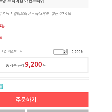
레드샹 프리미엄 애견브러쉬
3 in 1 멀티브러쉬 * 국내제작, 향균 99.9%
0원
원
프리미엄 애견브러쉬
9,200
원
9,200
총 상품 금액
원