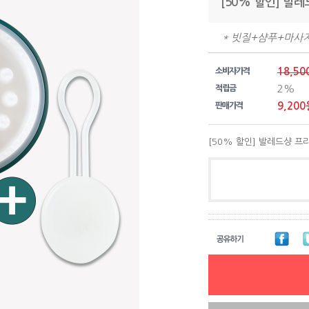
[50% 할인] 발
* 빗질+샴푸+마사지 
18,50
소비자가격
2%
적립금
9,200
판매가격
[50% 할인] 발레드샹 