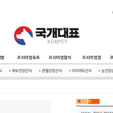
지밥
프리미엄육포
프리미엄말이
프리미엄껌