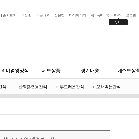
즐겨찾기
쿠폰존
주문내역
선물함
마이페이지
장바구니(
)
JOIN
로그인
0
+2,000P
프리미엄영양식
세트상품
정기배송
베스트상