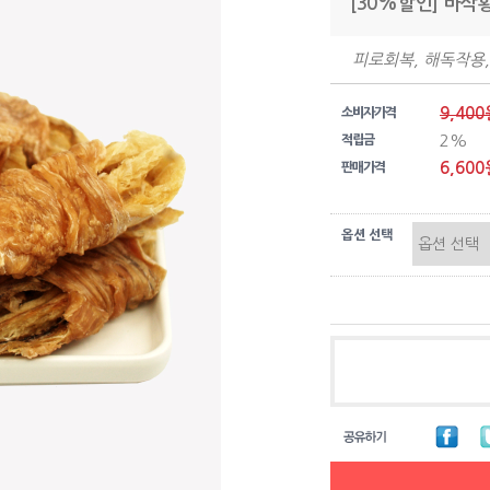
[30%할인] 바삭
피로회복, 해독작용,
9,400
소비자가격
2%
적립금
6,600
판매가격
옵션 선택