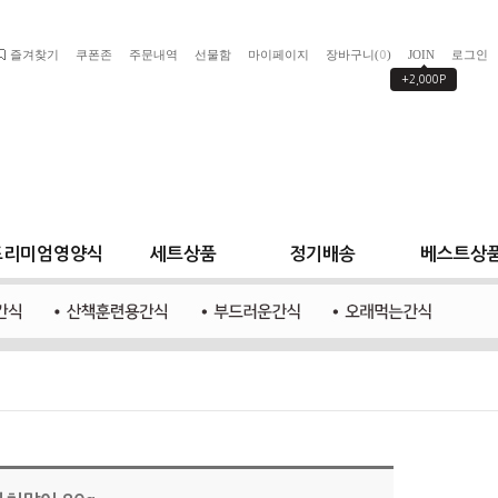
즐겨찾기
쿠폰존
주문내역
선물함
마이페이지
장바구니(
)
JOIN
로그인
0
+2,000P
프리미엄영양식
세트상품
정기배송
베스트상