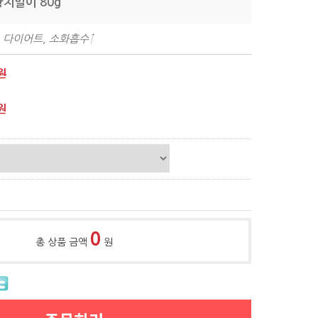
황치말이 80g
 다이어트, 소화흡수↑
원
원
0
총 상품 금액
원