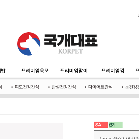
지밥
프리미엄육포
프리미엄말이
프리미엄껌