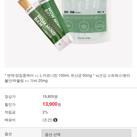
* 면역/장집중케어 => L-카르니틴 100ml, 유산균 50mg * 뇌건강 스트레스/분리
불안/하울링 => 가바 20mg
정상가
19,800원
13,900
할인가
원
적립금
2%
배송비
(조건)
옵션