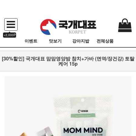
+2,000P
이벤트
맛보기
강아지밥
전체상품
[30%할인] 국개대표 맘맘영양밤 참치+가바 (면역/장건강) 토탈
케어 15p