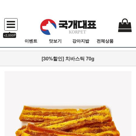
+2,000P
이벤트
맛보기
강아지밥
전체상품
[30%할인] 치바스틱 70g