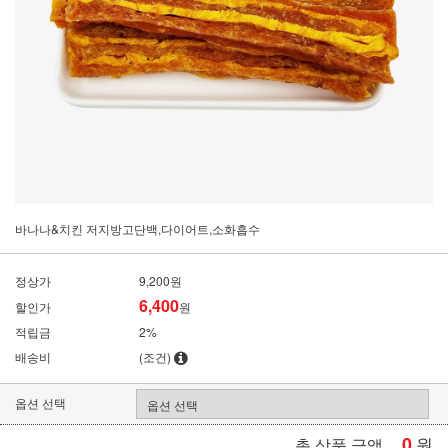
바나나&치킨 저지방고단백,다이어트,소화흡수
정상가
9,200원
6,400
할인가
원
적립금
2%
배송비
(조건)
옵션 선택
0
원
총 상품 금액