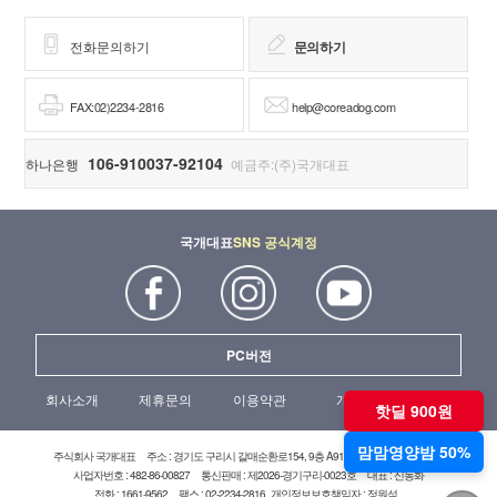
전화문의하기
문의하기
FAX:02)2234-2816
help@coreadog.com
106-910037-92104
하나은행
예금주:(주)국개대표
국개대표
SNS 공식계정
PC버전
회사소개
제휴문의
이용약관
개인정보처리방침
핫딜 900원
맘맘영양밤 50%
주식회사 국개대표
주소 : 경기도 구리시 갈매순환로154, 9층 A919호(갈매현대테라타워)
사업자번호 : 482-86-00827
통신판매 : 제2026-경기구리-0023호
대표 : 신동화
전화 : 1661-9562
팩스 : 02-2234-2816
개인정보보호책임자 : 정원석