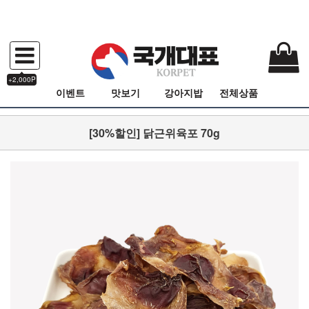
+2,000P
이벤트
맛보기
강아지밥
전체상품
[30%할인] 닭근위육포 70g