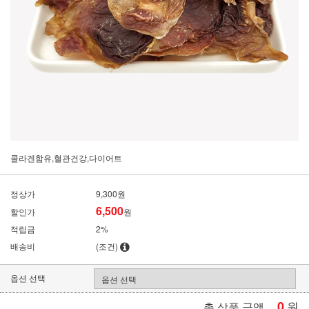
콜라겐함유,혈관건강,다이어트
정상가
9,300원
6,500
할인가
원
적립금
2%
배송비
(조건)
옵션 선택
0
원
총 상품 금액