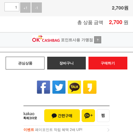
2,700
원
+1
-1
2,700
원
총 상품 금액
포인트사용 가맹점
?
관심상품
장바구니
구매하기
이벤트
페이포인트 적립 혜택 2배 UP!