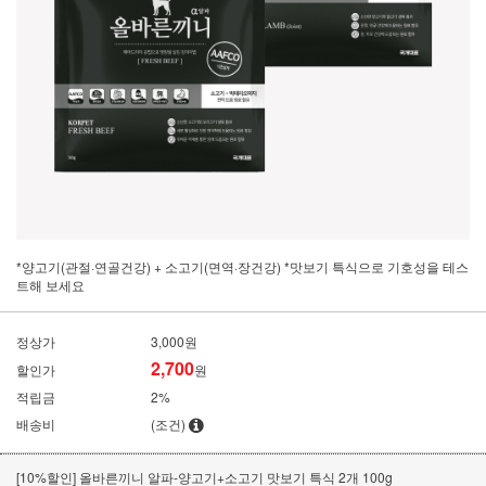
*양고기(관절·연골건강) + 소고기(면역·장건강) *맛보기 특식으로 기호성을 테스
트해 보세요
정상가
3,000원
2,700
할인가
원
적립금
2%
배송비
(조건)
[10%할인] 올바른끼니 알파-양고기+소고기 맛보기 특식 2개 100g