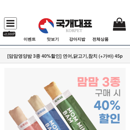
+2,000P
이벤트
맛보기
강아지밥
전체상품
[맘맘영양밤 3종 40%할인] 연어,닭고기,참치 (+가바) 45p