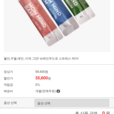
불안,우울,예민..이제 그만! 브레인푸드로 스트레스 케어!
정상가
59,400원
35,600
할인가
원
적립금
2%
배송비
개별(전체무료)
옵션 선택
0
원
총 상품 금액