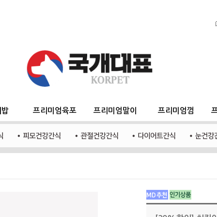
지밥
프리미엄육포
프리미엄말이
프리미엄껌