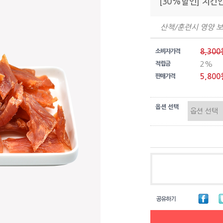
[30%할인] 치킨
산책/훈련시 영양 
8,300
소비자가격
2%
적립금
5,800
판매가격
옵션 선택