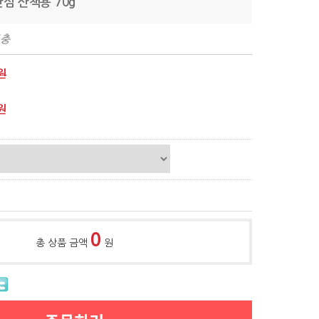
안심 산책용 70g
보충
원
원
0
총 상품 금액
원