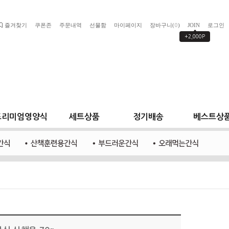
즐겨찾기
쿠폰존
주문내역
선물함
마이페이지
장바구니(
)
JOIN
로그인
0
+2,000P
프리미엄영양식
세트상품
정기배송
베스트상