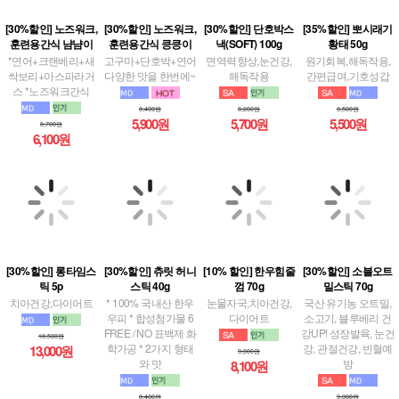
[30%할인] 노즈워크,
[30%할인] 노즈워크,
[30%할인] 단호박스
[35%할인] 뽀시래기
훈련용간식 냠냠이
훈련용간식 킁킁이
낵(SOFT) 100g
황태 50g
*연어+크랜베리+새
고구마+단호박+연어
면역력향상,눈건강,
원기회복,해독작용,
싹보리+아스파라거
다양한 맛을 한번에~
해독작용
간편급여,기호성갑
스 *노즈워크간식
8,400원
8,200원
8,500원
5,900원
5,700원
5,500원
8,700원
6,100원
[30%할인] 롱타임스
[30%할인] 츄릿 허니
[10% 할인] 한우힘줄
[30%할인] 소블오트
틱 5p
스틱 40g
껌 70g
밀스틱 70g
치아건강,다이어트
* 100% 국내산 한우
눈물자국,치아건강,
국산 유기농 오트밀,
우피 * 합성첨가물 6
다이어트
소고기, 블루베리 건
FREE / NO 표백제 화
강UP! 성장발육, 눈건
18,500원
학가공 * 2가지 형태
강, 관절건강, 빈혈예
13,000원
9,000원
와 맛
방
8,100원
8,400원
9,900원
5,900원
6,900원