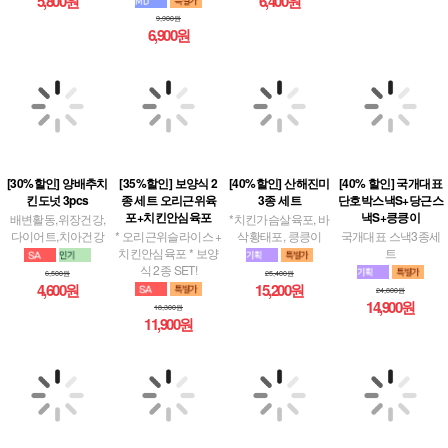
6,900원
[30%할인] 양배추치
[35%할인] 보양식 2
[40%할인] 산해진미
[40% 할인] 국개대표
킨도넛 3pcs
종 세트 오리근위육
3종 세트
단호박스낵S+당근스
포+치킨안심육포
낵S+킁킁이
배변활동,위장건강,
*치킨가슴살육포, 바
다이어트,치아건강
* 오리근위슬라이스 +
삭황태포, 킁킁이
국개대표 스낵3종세
치킨안심육포 * 보양
트
식 2종 SET!
6,500원
25,400원
4,600원
15,200원
24,800원
14,900원
18,300원
11,900원
[맘맘영양밤 3종 40%
[40%할인] 눈반짝 3
[40%할인] 장&면역
[40%할인] 할멍이 영