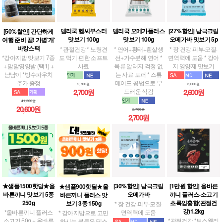
델리쿡 헬씨부스터
델리쿡 오메가플러스
[27%할인] 남극크릴
[50%할인] 간단하게
맛보기 100g
맛보기 100g
오메가바 맛보기 5p
여행 준비 끝! 가볍'개'
바캉스팩
* 관절건강 * 노령견
* 연어+황태+흰살생
* 장 건강·피부·모질·
도 먹기 편한 소프트
선+가수분해 연어 *
면역력에 도움 * 강아
*강아지밥 맛보기 7종
사료
육류 알러지 걱정 없
지 영양제 맛보기
+ 맘맘영양밤 (택1) +
는 사료 토퍼 * 스튜
냠냠이 *방수파우치
메이드 공법으로 부
추가 증정
2,700원
3,600원
드러운 식감
2,700원
2,600원
41,300원
20,600원
2,700원
2,700원
★샘플1500핫딜★올
[30%할인] 남극크릴
[1만원 할인] 올바른
★샘플900핫딜★올
바른끼니 맛보기 5종
오메가바
끼니 플러스-소고기
바른끼니 플러스 맛
250g
초록입홍합(관절건
보기 3종 150g
* 장 건강·피부·모질·
강)1.2kg
*올바른끼니 플러스
면역력에 도움
* 강아지밥으로 고민
소고기 50g + 올바른
*관절건강 *보스웰리
하시는 분들은 테스