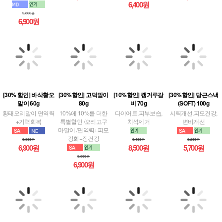
6,900원
[30% 할인] 바삭황오
[30%할인] 고덕말이
[10%할인] 캥거루갈
[30%할인] 당근스낵
말이 60g
80g
비 70g
(SOFT) 100g
황태오리말이 면역력
10%에 10%를 더한
다이어트,피부보습,
시력개선,피모건강,
+기력회복
특별할인 /오리고구
치석제거
변비개선
마말이 /면역력+피모
강화+장건강
9,800원
9,400원
8,200원
6,900원
8,500원
5,700원
9,800원
6,900원