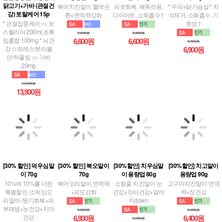
석제거, 소화흡수, 기
* 관절집중케어 => 보
호성↑
스웰리아 200ml,초록
9,400원
9,400원
입홍합 100mg * 뇌건
6,600원
6,600원
9,900원
강 스트레스/분리불
6,900원
안/하울링 => 가바
20mg
19,800원
13,900원
[30% 할인] 덕우심말
[30% 할인] 북오말이
[30%할인] 치우심말
[30%할인] 치고말이
이 70g
70g
이 용량업 80g
용량업 90g
10%에 10%를 더한
북어오리말이 면역력
소힘줄 치킨말이 눈
고구마치킨말이 면역
특별할인 /소떡심오
+피모강화
건강+치아건강+알러
력+장건강
리말이 /원기회복+피
지down
부재생+눈건강+치아
9,800원
9,200원
건강
6,900원
6,400원
9,200원
6,400원
9,800원