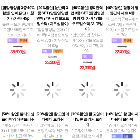
할인] 연어,닭고기,참
종 SET (맘맘영양밤
업 3종 SET (맘맘영양
양간식 세트 4종
치 (+가바) 45p
연어+가바 / 캥블오트
밤 참치+가바 / 양블
*치고스틱 70g + 새북
밀스틱 / 치우심말이)
오트밀스틱 / 치고말
불안,우울,예민..이제
스틱 70g + 킁킁이
이)
그만! 브레인푸드로
*맘맘영양밤 연어+가
100g + 소블오트밀스
스트레스 케어!
바 15p + 캥블오트밀
*맘맘영양밤 참치+가
틱 70g
스틱 70g + 치우심말
바 15p + 양블오트밀
이 80g
스틱 70g + 치고말이
59,400원
37,300원
90g
35,600원
22,400원
38,900원
23,300원
38,900원
23,300원
[50% 할인] 발레드샹
[20%할인] 왈 고양이
[19%할인] 왈 고양이
[16%할인] 왈 강아지
프리미엄 애견브러쉬
디쉐더 브러쉬
나일론 슬리커 브러
디쉐더 브러쉬
쉬
* 빗질+샴푸+마사지
* 고양이 브러쉬 * 죽
* 강아지 브러쉬 * 죽
3 in 1 멀티브러쉬 * 국
은털 안쪽털 제거,관
* 고양이 브러쉬 * 죽
은속털 관리 / 털갈이
내제작, 향균 99.9%
리 / 길이조절
은털,각질,먼지,이물
질 제거 / 엉킨털 / 피
51,100원
부자극↓
43,000원
18,500원
65,300원