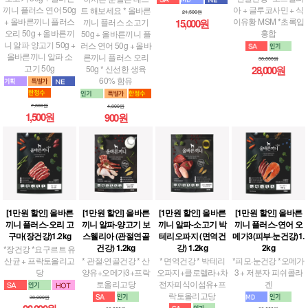
끼니 플러스 연어 50g
아 + 글루코사민 + 식
트 해보세요 * 올바른
21,500원
+ 올바른끼니 플러스
이유황 MSM *초록입
끼니 플러스 소고기
15,000원
오리 50g + 올바른끼
홍합
50g + 올바른끼니 플
니 알파 양고기 50g +
러스 연어 50g + 올바
올바른끼니 알파 소
른끼니 플러스 오리
38,000원
고기 50g
50g * 신선한 생육
28,000원
60% 함유
7,800원
4,800원
1,500원
900원
[1만원 할인] 올바른
[1만원 할인] 올바른
[1만원 할인] 올바른
[1만원 할인] 올바른
끼니 플러스-오리 고
끼니 알파-양고기 보
끼니 알파-소고기 박
끼니 플러스-연어 오
구마(장건강)1.2kg
스웰리아 (관절연골
테리오파지 (면역건
메가3(피부·눈건강)1.
건강) 1.2kg
강) 1.2kg
2kg
*장건강 *요구르트 유
산균 + 프락토올리고
* 관절·연골건강 * 산
* 면역건강 * 박테리
*피모·눈건강 *오메가
당
양유+오메가3+프락
오파지+클로렐라+차
3 + 저분자 피쉬콜라
토올리고당
전자피식이섬유+프
겐
락토올리고당
38,000원