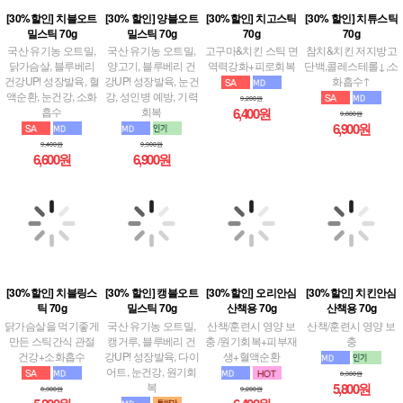
밀스틱 70g
밀스틱 70g
70g
70g
국산 유기농 오트밀,
국산 유기농 오트밀,
고구마&치킨 스틱 면
참치&치킨 저지방고
닭가슴살, 블루베리
양고기, 블루베리 건
역력강화+피로회복
단백,콜레스테롤↓,소
건강UP! 성장발육, 혈
강UP! 성장발육, 눈건
화흡수↑
액순환, 눈건강, 소화
강, 성인병 예방, 기력
9,200원
흡수
회복
6,400원
9,800원
6,900원
9,400원
9,900원
6,600원
6,900원
[30%할인] 치블링스
[30% 할인] 캥블오트
[30%할인] 오리안심
[30%할인] 치킨안심
틱 70g
밀스틱 70g
산책용 70g
산책용 70g
닭가슴살을 먹기좋게
국산 유기농 오트밀,
산책/훈련시 영양 보
산책/훈련시 영양 보
만든 스틱간식 관절
캥거루, 블루베리 건
충 /원기회복+피부재
충
건강+소화흡수
강UP! 성장발육, 다이
생+혈액순환
어트, 눈건강, 원기회
8,300원
복
5,800원
8,300원
9,200원
5,800원
6,400원
9,900원