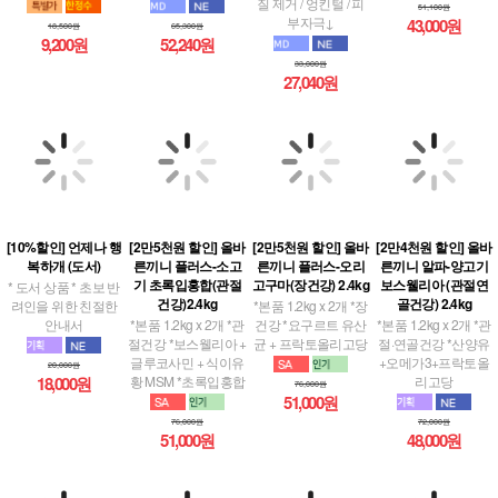
9,200원
52,240원
33,000원
27,040원
[10%할인] 언제나 행
[2만5천원 할인] 올바
[2만5천원 할인] 올바
[2만4천원 할인] 올바
복하개 (도서)
른끼니 플러스-소고
른끼니 플러스-오리
른끼니 알파-양고기
기 초록입홍합(관절
고구마(장건강) 2.4kg
보스웰리아 (관절연
* 도서 상품 * 초보 반
건강)2.4kg
골건강) 2.4kg
려인을 위한 친절한
*본품 1.2kg x 2개 *장
안내서
*본품 1.2kg x 2개 *관
건강 *요구르트 유산
*본품 1.2kg x 2개 *관
절건강 *보스웰리아 +
균 + 프락토올리고당
절·연골건강 *산양유
글루코사민 + 식이유
+오메가3+프락토올
20,000원
황 MSM *초록입홍합
리고당
18,000원
76,000원
51,000원
76,000원
72,000원
51,000원
48,000원