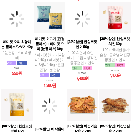
패미펫 오리 & 황태
패미펫 소고기 (관절
[38%할인] 한입트릿
[38%할인] 한입트릿
눈 플러스 맛보기 40g
플러스) + 패미펫 오
연어 50g
치킨 60g
리 (눈플러스) 80g
* 눈건강 * 오리 & 황
* 100% 연어 휴먼그
* 100% 국내산 닭가
태
* 패미펫 (소고기&황
레이드 * 급속냉각 진
슴살 * 급속냉각 진공
태) 40g + 패미펫 (오
공동결건조 간식
동결건조 간식
리&황태) 40g * 관절
990원
건강 + 눈건강
990원
12,000원
12,000원
7,400원
7,400원
1,980원
1,980원
[38%할인] 한입트릿
[30%할인] 바삭황태
[35%할인] 치킨가슴
[35%할인] 치킨안심
북어 45g
포 40g
살육포 70g
육포 70g