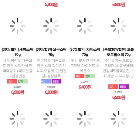
[30% 할인] 새북스틱
[30%할인] 살몬스틱
[30%할인] 치바스틱
[특별30%할인] 오블
70g
70g
70g
오트밀스틱 70g
새우,북어,닭가슴살
연어와 닭가슴살로
바나나&치킨 저지방
국산 유기농 오트밀,
로 만든 스틱간식 면
만든 스틱 강아지간
고단백,다이어트,소
오리안심, 블루베리
역력강화+피모건강
식 피모강화+관절건
화흡수
건강UP! 혈액순환, 노
+관절건강
강+성장발육
화예방, 피부재생, 면
역력
9,200원
6,400원
9,800원
9,800원
6,900원
6,900원
9,900원
6,900원
[30%할인] 치블오트
[30% 할인] 양블오트
[30%할인] 치고스틱
[30% 할인] 치튜스틱