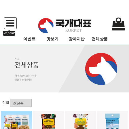
+2,000P
이벤트
맛보기
강아지밥
전체상품
정렬