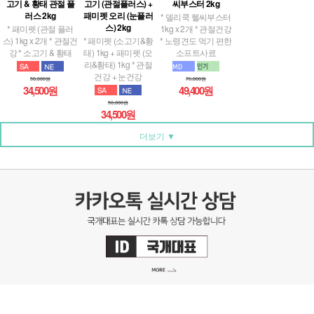
스) 2kg
* 패미펫 (관절 플러
1kg x 2개 * 관절건강
스) 1kg x 2개 * 관절건
* 패미펫 (소고기&황
* 노령견도 먹기 편한
강 * 소고기 & 황태
태) 1kg + 패미펫 (오
소프트사료
리&황태) 1kg * 관절
건강 + 눈건강
50,000원
76,000원
34,500원
49,400원
50,000원
34,500원
더보기 ▼
국개대표 고객센터