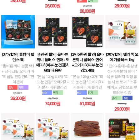
28,000원
36,000원
38,000원
26,000원
28,000원
38,000원
28,000원
[37%할인] 쿨썸머 밸
[4만원 할인] 올바른
[2만5천원 할인] 올바
[30%할인] 델리쿡 오
런스 팩
끼니 플러스-연어+오
른끼니 플러스-연어
메가플러스 1kg
메가3(피부·눈건강)3.
+오메가3(피부·눈건
*올바른끼니 본품 택1
* 연어+황태+흰살생
6kg 대용량
강)2.4kg
+ 남극크릴 오메가 바
선+가수분해 연어 *
*여름철 건강관리 *면
*본품 1.2kg x 3개 *피
*본품 1.2kg x 2개 *피
육류 알러지 걱정 없
역관리
모·눈건강 *오메가3 +
모·눈건강 *오메가3 +
는 사료 토퍼 * 스튜
저분자 피쉬콜라겐
저분자 피쉬콜라겐
메이드 공법으로 부
드러운 식감
57,500원
36,200원
114,000원
76,000원
74,000원
51,000원
38,000원
26,000원