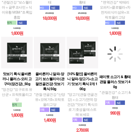
*관절건강 *보스웰리
태
황태
* 면역건강 * 박테리
아 + 글루코사민 + 식
오파지+클로렐라+차
이유황 MSM *초록입
전자피식이섬유+프
25,000원
25,000원
홍합
락토올리고당
18,000원
18,000원
1,600원
1,600원
1,600원
1,600원
맛보기 특식 올바른
올바른끼니 알파-양
[10%할인] 올바른끼
패미펫 소고기 & 황태
끼니 플러스-오리 고
고기 보스웰리아 (관
니 알파-양고기+소고
관절 플러스 맛보기 4
구마(장건강)_50g
절연골건강) 맛보기
기 맛보기 특식 2개 1
0g
특식 50g
00g
*장건강 *요구르트 유
* 관절건강 * 소고기 &
산균 + 프락토올리고
*관절·연골건강 *산양
*양고기(관절·연골건
황태
당
유+오메가3+프락토
강) + 소고기(면역·장
올리고당
건강) *맛보기 특식으
990원
로 기호성을 테스트
990원
1,600원
해 보세요
1,600원
1,400원
1,400원
3,000원
2,700원