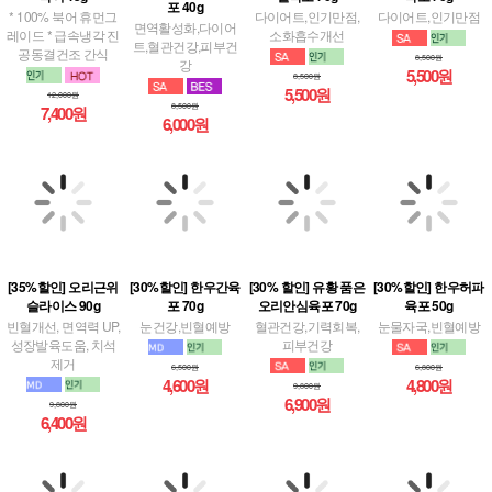
* 100% 북어 휴먼그
면역활성화,다이어
다이어트,인기만점,
다이어트,인기만점
레이드 * 급속냉각 진
트,혈관건강,피부건
소화흡수개선
공동결건조 간식
강
8,500원
5,500원
8,500원
5,500원
12,000원
8,500원
7,400원
6,000원
[35%할인] 오리근위
[30%할인] 한우간육
[30%할인] 한우허파
[30% 할인] 유황 품은
슬라이스 90g
포 70g
육포 50g
오리안심육포 70g
빈혈개선, 면역력 UP,
눈건강,빈혈예방
눈물자국,빈혈예방
혈관건강,기력회복,
성장발육도움, 치석
피부건강
제거
6,500원
6,800원
4,600원
4,800원
9,800원
9,800원
6,900원
6,400원