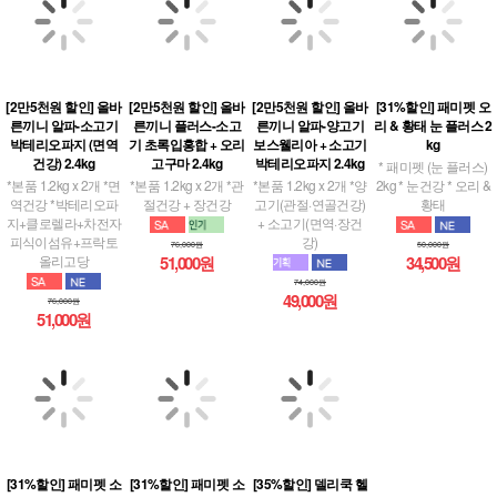
[2만5천원 할인] 올바
[2만5천원 할인] 올바
[2만5천원 할인] 올바
[31%할인] 패미펫 오
른끼니 알파-소고기
른끼니 플러스-소고
른끼니 알파-양고기
리 & 황태 눈 플러스 2
박테리오파지 (면역
기 초록입홍합 + 오리
보스웰리아 + 소고기
kg
건강) 2.4kg
고구마 2.4kg
박테리오파지 2.4kg
* 패미펫 (눈 플러스)
*본품 1.2kg x 2개 *면
*본품 1.2kg x 2개 *관
*본품 1.2kg x 2개 *양
2kg * 눈건강 * 오리 &
역건강 *박테리오파
절건강 + 장건강
고기(관절·연골건강)
황태
지+클로렐라+차전자
+ 소고기(면역·장건
피식이섬유+프락토
강)
76,000원
50,000원
올리고당
51,000원
34,500원
74,000원
49,000원
76,000원
51,000원
[31%할인] 패미펫 소
[31%할인] 패미펫 소
[35%할인] 델리쿡 헬
고기 & 황태 관절 플
고기 (관절플러스) +
씨부스터 2kg
러스 2kg
패미펫 오리 (눈플러
* 델리쿡 헬씨부스터