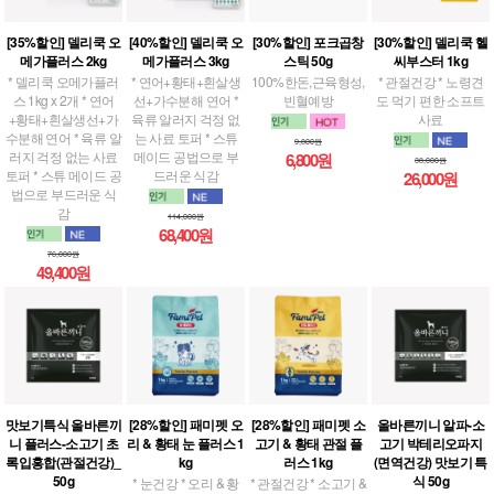
[30%할인] 포크곱창
[35%할인] 델리쿡 오
[40%할인] 델리쿡 오
[30%할인] 델리쿡 헬
스틱 50g
메가플러스 2kg
메가플러스 3kg
씨부스터 1kg
100%한돈,근육형성,
* 델리쿡 오메가플러
* 연어+황태+흰살생
* 관절건강 * 노령견
빈혈예방
스 1kg x 2개 * 연어
선+가수분해 연어 *
도 먹기 편한 소프트
+황태+흰살생선+가
육류 알러지 걱정 없
사료
수분해 연어 * 육류 알
는 사료 토퍼 * 스튜
9,800원
러지 걱정 없는 사료
메이드 공법으로 부
6,800원
38,000원
토퍼 * 스튜 메이드 공
드러운 식감
26,000원
법으로 부드러운 식
감
114,000원
68,400원
76,000원
49,400원
맛보기특식 올바른끼
[28%할인] 패미펫 오
[28%할인] 패미펫 소
올바른끼니 알파-소
니 플러스-소고기 초
리 & 황태 눈 플러스 1
고기 & 황태 관절 플
고기 박테리오파지
록입홍합(관절건강)_
kg
러스 1kg
(면역건강) 맛보기 특
50g
식 50g
* 눈건강 * 오리 & 황
* 관절건강 * 소고기 &