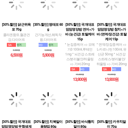
[30%할인] 닭근위육
[35%할인] 명태포 60
[30%할인] 국개대표
[30%할인] 국개대표
포 70g
g
맘맘영양밤 연어+가
맘맘영양밤 참치+가
콜라겐함유,혈관건
바 (눈건강) 토탈케어
바 (면역/장건강) 토탈
간기능개선,해독작
강,다이어트
15p
케어 15p
용,다이어트
* 눈집중케어 => 오메
* 면역/장집중케어 =>
9,300원
가3 100ml,루테인
L-카르니틴 100ml, 유
9,000원
6,500원
1mg * 뇌건강 스트레
산균 50mg * 뇌건강
5,900원
스/분리불안/하울링
스트레스/분리불안/
=> 가바 20mg
하울링 => 가바 20mg
19,800원
19,800원
13,900원
13,900원
[30%할인] 국개대표
[30%할인] 치북말이
[30%할인] 바삭황치
[30%할인] 카우치말
맘맘영양밤 무항생제
용량업 80g
말이 80g
이 70g
닭고기+가바 (관절건
북어치킨말이 혈액순
피로회복, 해독작용,
* 우피+닭가슴살 * 치
강) 토탈케어 15p
환+면역력강화
다이어트, 소화흡수↑