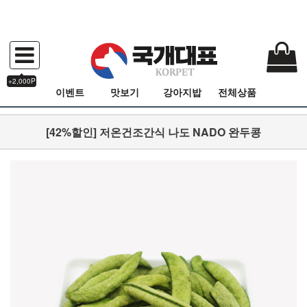
+2,000P
이벤트
맛보기
강아지밥
전체상품
[42%할인] 저온건조간식 나도 NADO 완두콩