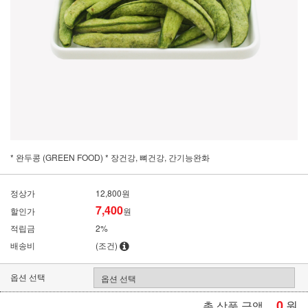
* 완두콩 (GREEN FOOD) * 장건강, 뼈건강, 간기능완화
정상가
12,800원
7,400
할인가
원
적립금
2%
배송비
(조건)
옵션 선택
0
원
총 상품 금액