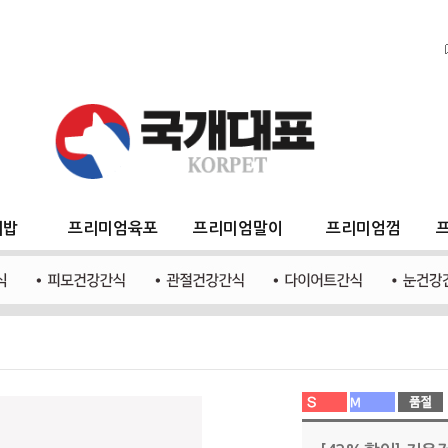
지밥
프리미엄육포
프리미엄말이
프리미엄껌