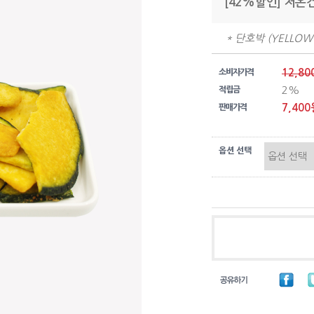
[42%할인] 저온
* 단호박 (YELLO
12,80
소비자가격
2%
적립금
7,400
판매가격
옵션 선택