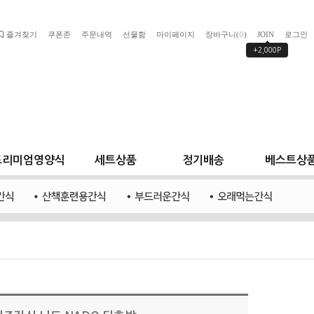
즐겨찾기
쿠폰존
주문내역
선물함
마이페이지
장바구니(
)
JOIN
로그인
0
+2,000P
프리미엄영양식
세트상품
정기배송
베스트상