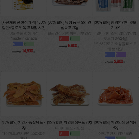
[사전체험단 한정가격] ⭐50%
[30% 할인] 유황 품은 오리안
[30%할인] 맘맘영양밤 맛보
할인⭐할로우 독 프라임 치킨
심육포 70g
기 3P
*8월 중순 런칭 예정
혈관건강,기력회복,피부건강
* 멀티케어스틱 맘맘영양밤
*made in canada
맛보기 3P(24g)
* 맛보기로 기호성을 테스트
6,900
9,800원
원
해 보세요!
14,500
29,000원
원
2,800
4,000원
원
[35%할인] 치킨가슴살육포 7
[35%할인] 치킨안심육포 70g
[30%할인] 치킨안심 산책용
0g
70g
다이어트,인기만점
다이어트,인기만점,소화흡수
산책/훈련시 영양 보충
개선