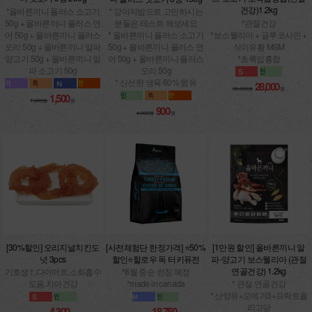
건강)1.2kg
*올바른끼니 플러스 소고기
* 강아지밥으로 고민하시는
50g + 올바른끼니 플러스 연
*관절건강
분들은 테스트 해보세요
어 50g + 올바른끼니 플러스
*보스웰리아 + 글루코사민 +
* 올바른끼니 플러스 소고기
오리 50g + 올바른끼니 알파
식이유황 MSM
50g + 올바른끼니 플러스 연
양고기 50g + 올바른끼니 알
*초록입홍합
어 50g + 올바른끼니 플러스
파 소고기 50g
오리 50g
* 신선한 생육 60% 함유
28,000
38,000원
원
1,500
7,800원
원
900
4,800원
원
[30%할인] 오리지널치킨도
[사전체험단 한정가격] ⭐50%
[1만원 할인] 올바른끼니 알
넛 3pcs
할인⭐할로우 독 터키퓨전
파-양고기 보스웰리아 (관절
연골건강) 1.2kg
기호성↑,다이어트,소화흡수
*8월 중순 런칭 예정
도움,치아건강
*made in canada
* 관절·연골건강
* 산양유+오메가3+프락토올
리고당
4,300
18,750