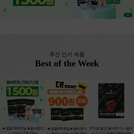
주간 인기 제품
Best of the Week
★샘플1500핫딜★올바른끼
[1만원 할인] 올바른끼니 플러
★샘플900핫딜★올바른끼
니 맛보기 5종 250g
스-소고기 초록입홍합(관절
니 플러스 맛보기 3종 150g