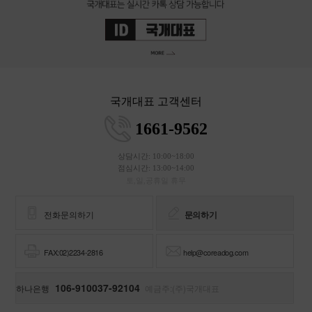
국개대표 고객센터
1661-9562
상담시간: 10:00~18:00
점심시간: 13:00~14:00
토,일,공휴일 휴무
전화문의하기
문의하기
FAX:02)2234-2816
help@coreadog.com
106-910037-92104
하나은행
예금주:(주)국개대표