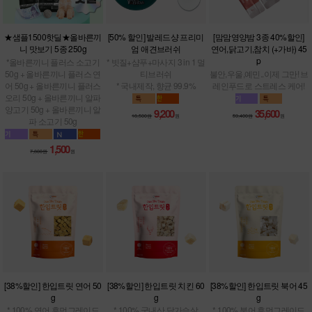
★샘플1500핫딜★올바른끼
[50% 할인] 발레드샹 프리미
[맘맘영양밤 3종 40%할인]
니 맛보기 5종 250g
엄 애견브러쉬
연어,닭고기,참치 (+가바) 45
p
*올바른끼니 플러스 소고기
* 빗질+샴푸+마사지 3 in 1 멀
50g + 올바른끼니 플러스 연
티브러쉬
불안,우울,예민..이제 그만! 브
어 50g + 올바른끼니 플러스
* 국내제작, 향균 99.9%
레인푸드로 스트레스 케어!
오리 50g + 올바른끼니 알파
양고기 50g + 올바른끼니 알
9,200
35,600
18,500원
원
59,400원
원
파 소고기 50g
1,500
7,800원
원
[38%할인] 한입트릿 연어 50
[38%할인] 한입트릿 치킨 60
[38%할인] 한입트릿 북어 45
g
g
g
* 100% 연어 휴먼그레이드
* 100% 국내산 닭가슴살
* 100% 북어 휴먼그레이드