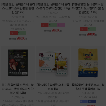
[1만원 할인] 올바른끼니 플러
[1만원 할인] 올바른끼니 플러
[1만원 할인] 올바른끼니 알
스-소고기 초록입홍합(관절
스-오리 고구마(장건강)1.2kg
파-양고기 보스웰리아 (관절
건강)1.2kg
연골건강) 1.2kg
*장건강
*관절건강
*요구르트 유산균 + 프락토올
* 관절·연골건강
*보스웰리아 + 글루코사민 +
리고당
* 산양유+오메가3+프락토올
식이유황 MSM
리고당
*초록입홍합
28,000
38,000원
원
26,000
36,000원
원
28,000
38,000원
원
[1만원 할인] 올바른끼니 알
[30%할인] 델리쿡 오메가플
[28%할인] 패미펫 소고기 &
파-소고기 박테리오파지 (면
러스 1kg
황태 관절 플러스 1kg
역건강) 1.2kg
* 연어+황태+흰살생선+가수
* 관절건강
* 면역건강
분해 연어
* 소고기 & 황태
* 박테리오파지+클로렐라
* 육류 알러지 걱정 없는 사료
+차전자피식이섬유+프락토
토퍼