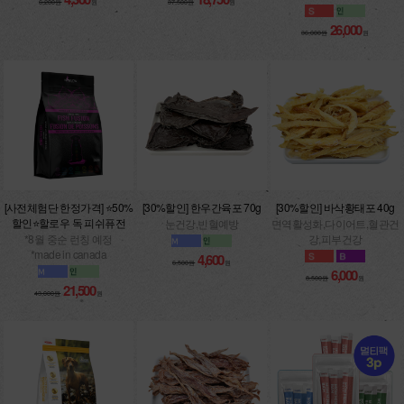
6,200원
원
37,500원
원
26,000
36,000원
원
[사전체험단 한정가격] ⭐50%
[30%할인] 한우간육포 70g
[30%할인] 바삭황태포 40g
할인⭐할로우 독 피쉬퓨전
눈건강,빈혈예방
면역활성화,다이어트,혈관건
*8월 중순 런칭 예정
강,피부건강
*made in canada
4,600
6,500원
원
6,000
8,500원
원
21,500
43,000원
원