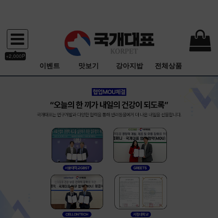
+2,000P
이벤트
맛보기
강아지밥
전체상품