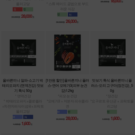
18,000
25,000원
원
올리고당
* 스튜 메이드 공법으로 부드
러운 식감
28,000
38,000원
원
26,000
38,000원
원
올바른끼니 알파-소고기 박
[1만원 할인] 올바른끼니 플러
맛보기 특식 올바른끼니 플
테리오파지 (면역건강) 맛보
스-연어 오메가3(피부·눈건
러스-오리 고구마(장건강)_5
기 특식 50g
강)1.2kg
0g
* 면역건강
*피모·눈건강
*장건강
* 박테리오파지+클로렐라
*오메가3 + 저분자 피쉬콜라
*요구르트 유산균 + 프락토올
+차전자피식이섬유+프락토
겐
리고당
올리고당
28,000
1,600
38,000원
원
1,600원
원
1,600
1,600원
원