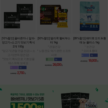
[10%할인] 올바른끼니 알파-
[30%할인] 델리쿡 헬씨부스
[28%할인] 패미펫 오리 & 황
양고기+소고기 맛보기 특식
터 1kg
태 눈 플러스 1kg
2개 100g
* 관절건강
* 눈건강
*양고기(관절·연골건강) + 소
* 노령견도 먹기 편한 소프트
* 오리 & 황태
고기(면역·장건강)
사료
*맛보기 특식으로 기호성을
18,000
25,000원
원
테스트해 보세요
26,000
38,000원
원
2,700
3,000원
원