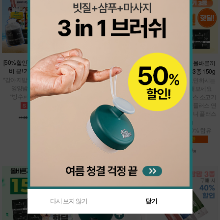
[37%할인] 쿨썸머 밸런스 팩
[50%할인] 간단하게 여행 준
★샘플900핫딜★올바른끼
비 끝! 가볍'개' 바캉스팩
니 플러스 맛보기 3종 150g
*올바른끼니 본품 택1 + 남극
크릴 오메가 바
*강아지밥 맛보기 7종 + 맘맘
* 강아지밥으로 고민하시는
*여름철 건강관리
영양밤 (택1) + 냠냠이
분들은 테스트 해보세요
*면역관리
*방수파우치 추가 증정
* 올바른끼니 플러스 소고기
50g + 올바른끼니 플러스 연
어 50g + 올바른끼니 플러스
36,200
20,600
57,500원
원
41,300원
원
오리 50g
* 신선한 생육 60% 함유
900
4,800원
원
다시 보지 않기
닫기