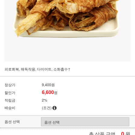
피로회복, 해독작용, 다이어트, 소화흡수↑
정상가
9,400원
6,600
할인가
원
적립금
2%
배송비
(조건)
옵션 선택
0
원
총 상품 금액