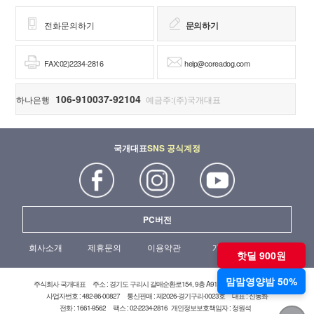
전화문의하기
문의하기
FAX:02)2234-2816
help@coreadog.com
106-910037-92104
하나은행
예금주:(주)국개대표
국개대표
SNS 공식계정
PC버전
회사소개
제휴문의
이용약관
개인정보처리방침
핫딜 900원
맘맘영양밤 50%
주식회사 국개대표
주소 : 경기도 구리시 갈매순환로154, 9층 A919호(갈매현대테라타워)
사업자번호 : 482-86-00827
통신판매 : 제2026-경기구리-0023호
대표 : 신동화
전화 : 1661-9562
팩스 : 02-2234-2816
개인정보보호책임자 : 정원석