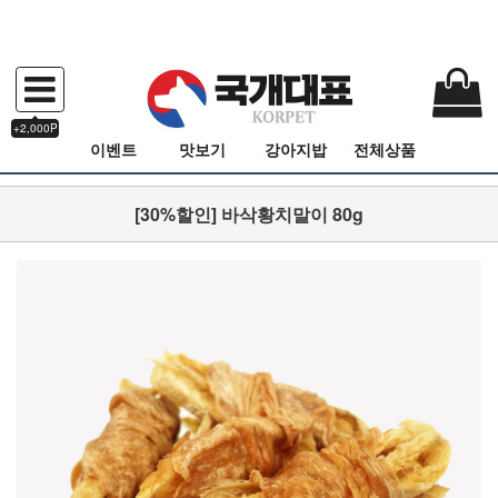
+2,000P
이벤트
맛보기
강아지밥
전체상품
[30%할인] 바삭황치말이 80g